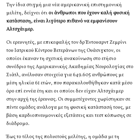
Την ίδια στιγμή μια νέα αμερικανική επιστημονική
μελέτη, δείχνει ότι
οι άνθρωποι που έχουν καλή φυσική
κατάσταση, είναι λιγότερο πιθανό να εμφανίσουν
Αλτσχάιμερ.
Οι ερευνητές, με επικεφαλής τον δρ Έντουαρντ Ζεμρίνι
του Ιατρικού Κέντρου Βετεράνων της Ουάσιγκτον, οι
οποίοι έκαναν τη σχετική ανακοίνωση στο ετήσιο
συνέδριο της Αμερικανικής Ακαδημίας Νευρολογίας στο
Σιάτλ, ανέλυσαν στοιχεία για 649.605 ανθρώπους με
μέση ηλικία 61 ετών, που παρακολουθήθηκαν κατά μέσο
όρο επί εννέα έτη και οι οποίοι δεν είχαν Αλτσχάιμερ
στην αρχή της έρευνας. Οι συμμετέχοντες χωρίστηκαν σε
πέντε ομάδες ανάλογα με τη φυσική κατάστασή τους, με
βάση καρδιοπνευμονικές εξετάσεις και τεστ κόπωσης σε
διάδρομο.
Έως το τέλος της πολυετούς μελέτης, η ομάδα με τη