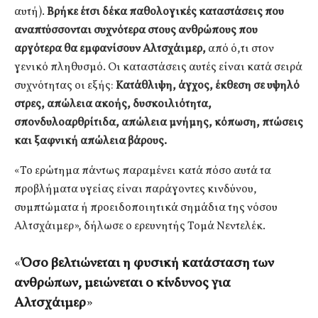
αυτή).
Βρήκε έτσι δέκα παθολογικές καταστάσεις που
αναπτύσσονται συχνότερα στους ανθρώπους που
αργότερα θα εμφανίσουν Αλτσχάιμερ,
από ό,τι στον
γενικό πληθυσμό. Οι καταστάσεις αυτές είναι κατά σειρά
συχνότητας οι εξής:
Κατάθλιψη, άγχος, έκθεση σε υψηλό
στρες, απώλεια ακοής, δυσκοιλιότητα,
σπονδυλοαρθρίτιδα, απώλεια μνήμης, κόπωση, πτώσεις
και ξαφνική απώλεια βάρους.
«Το ερώτημα πάντως παραμένει κατά πόσο αυτά τα
προβλήματα υγείας είναι παράγοντες κινδύνου,
συμπτώματα ή προειδοποιητικά σημάδια της νόσου
Αλτσχάιμερ», δήλωσε ο ερευνητής Τομά Νεντελέκ.
«
Όσο βελτιώνεται η φυσική κατάσταση των
ανθρώπων, μειώνεται ο κίνδυνος για
Αλτσχάιμερ
»