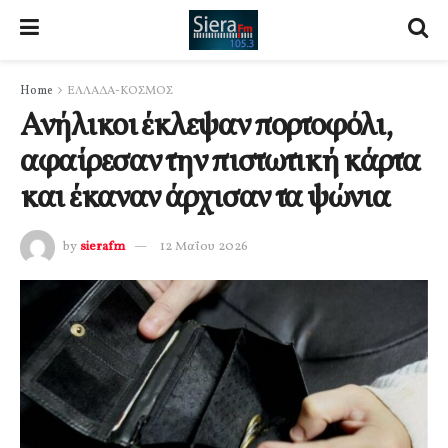
Home
ΕΛΛΑΔΑ-ΚΟΣΜΟΣ
Ανήλικοι έκλεψαν πορτοφόλι,
αφαίρεσαν την πιστωτική κάρτα
και έκαναν άρχισαν τα ψώνια
by
sierafm
12 Μαΐου 2026