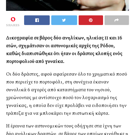
0
SHARES
Δικογραφία σε βάρος δύο ανηλίκων, ηλικίας 11 και 16
ετών, σχημάτισαν οι αστυνομικές αρχές της Ρόδου,
καθώς διαπιστώθηκε ότι ήταν οι δράστες κλοπής ενός
πορτοφολιού από γυναίκα.
Οι δύο δράστες, αφού αφαίρεσαν όλο το χρηματικό ποσό
που περιείχε το πορτοφόλι, στη συνέχεια έκαναν
συνολικά 6 αγορές από καταστήματα του νησιού,
χρεώνοντας με αντίστοιχο ποσό τον λογαριασμό της
γυναίκας, η οποία δεν είχε προλάβει να ειδοποιήσει την
τράπεζα για να μπλοκάρει την πιστωτική κάρτα.
Η έρευνα των αστυνομικών τους οδήγησε στα ίχνη των
δύο ανήλικων δραστών, σε βάρος των οποίων κινήθηκε η