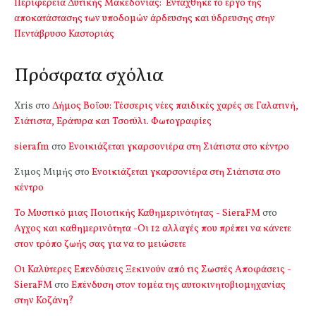
Περιφέρεια Δυτικής Μακεδονίας: Εντάχθηκε το έργο της
αποκατάστασης των υποδομών άρδευσης και ύδρευσης στην
Πεντάβρυσο Καστοριάς
Πρόσφατα σχόλια
Xris
στο
Δήμος Βοΐου: Τέσσερις νέες παιδικές χαρές σε Γαλατινή,
Σιάτιστα, Εράτυρα και Τσοτύλι. Φωτογραφίες
sierafm
στο
Ενοικιάζεται γκαρσονιέρα στη Σιάτιστα στο κέντρο
Σιμος Μιμής
στο
Ενοικιάζεται γκαρσονιέρα στη Σιάτιστα στο
κέντρο
Το Μυστικό μιας Ποιοτικής Καθημερινότητας - SieraFM
στο
Αγχος και καθημερινότητα -Οι 12 αλλαγές που πρέπει να κάνετε
στον τρόπο ζωής σας για να το μειώσετε
Οι Καλύτερες Επενδύσεις Ξεκινούν από τις Σωστές Αποφάσεις -
SieraFM
στο
Επένδυση στον τομέα της αυτοκινητοβιομηχανίας
στην Κοζάνη?