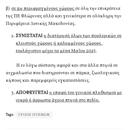
β)
σε µη περιφραγμένους χώρους
σε όλη την επικράτεια
της ΠΕ Φλώρινας αλλά και γενικότερα σε ολόκληρη την
Περιφέρεια Δυτικής Μακεδονίας.
ΣΥΝΙΣΤΑΤΑΙ
η διατήρησή όλων των πουλερικών σε
κλειστούς χώρους ή καλυμμένους χώρους,
τουλάχιστον μέχρι τα μέσα Μαΐου 2025
.
Η εν λόγω σύσταση αφορά και στα άλλα πτηνά σε
αιχμαλωσία που διατηρούνται σε πάρκα, ζωολογικούς
κήπους και παρεμφερείς εγκαταστάσεις.
ΑΠΟΦΕΥΓΕΤΑΙ
η επαφή του γενικού πληθυσμού με
νεκρά ή άρρωστα άγρια πτηνά στο πεδίο.
Tags:
ΓΡΙΠΗ ΠΤΗΝΩΝ