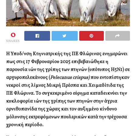
0
SHARES
Η Υποδ/νση Κτηνιατρικής της ΠΕ Φλώρινας ενημερώνει
πως στις 17 Φεβρουαρίου 2025 επιβεβαιώθηκε η
παρουσία ιών της γρίπης των πτηνών (υπότυπος Η5Ν1) σε
αργυροπελεκάνους (
Pelecan
us
crispus)
που εντοπίστηκαν
νεκροί στις λίμνες Μικρή Πρέσπα και Χειμαδίτιδα της
ΠΕ Φλώρινα. Το συγκεκριμένο εύρημα καταδεικνύει την
κυκλοφορία ιών της γρίπης των πτηνών στην άγρια
ορνιθοπανίδα της χώρας και τον αυξημένο κίνδυνο
μόλυνσης εκτρεφόμενων πουλερικών κατά την τρέχουσα
χρονική περίοδο.