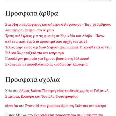
Πρόσφατα άρθρα
Στα ύψη ο υδράργυρος και σήμερα 9 Αυγούστου – Έως 39 βαθμούς
και ισχυροί άνεμοι στο Αιγαίο
Τρεις συλλήψεις για τις φωτιές σε Κορινθία και Λέσβο – Πάνω
από ένα εκατ. ευρώ τα πρόστιμα από αρχές του 2026
Τέλος στην εκτός σχεδίου δόμηση χωρίς όρια: Τι προβλέπει το νέο
Ειδικό Χωροταξικό για τον τουρισμό
Παρολίγον μοιραία για 8χρονο βουτιά στη θάλασσα!
Σκότωσαν με πυροβολισμό αρκούδα στην Καστοριά
Πρόσφατα σχόλια
Xris
στο
Δήμος Βοΐου: Τέσσερις νέες παιδικές χαρές σε Γαλατινή,
Σιάτιστα, Εράτυρα και Τσοτύλι. Φωτογραφίες
sierafm
στο
Ενοικιάζεται γκαρσονιέρα στη Σιάτιστα στο κέντρο
Σιμος Μιμής
στο
Ενοικιάζεται γκαρσονιέρα στη Σιάτιστα στο