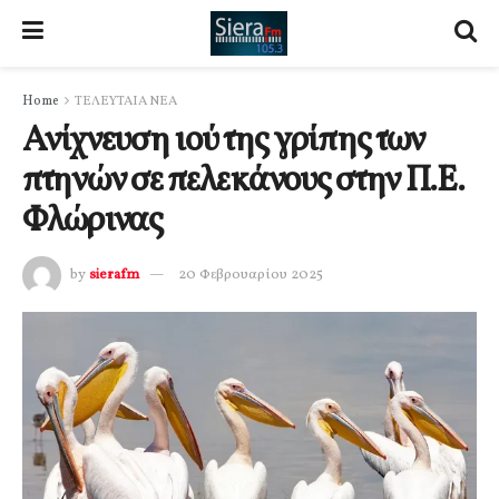
Home
ΤΕΛΕΥΤΑΙΑ ΝΕΑ
Ανίχνευση ιού της γρίπης των
πτηνών σε πελεκάνους στην Π.Ε.
Φλώρινας
by
sierafm
20 Φεβρουαρίου 2025