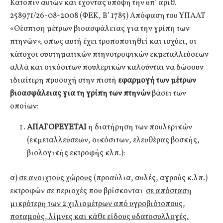
Κατόπιν αυτών και έχοντας υπόψη την υπ’ αριθ.
258971/26-08-2008 (ΦΕΚ, Β’ 1785) Απόφαση του ΥΠΑΑΤ
«Θέσπιση μέτρων βιοασφάλειας για την γρίπη των
πτηνών», όπως αυτή έχει τροποποιηθεί και ισχύει, οι
κάτοχοι συστηματικών πτηνοτροφικών εκμεταλλεύσεων
αλλά και οικόσιτων πουλερικών καλούνται να δώσουν
ιδιαίτερη προσοχή στην πιστή
εφαρμογή των μέτρων
βιοασφάλειας για τη γρίπη των πτηνών
βάσει των
οποίων:
ΑΠΑΓΟΡΕΥΕΤΑΙ
η διατήρηση των πουλερικών
(εκμεταλλεύσεων, οικόσιτων, ελευθέρας βοσκής,
βιολογικής εκτροφής κλπ.):
α)
σε ανοιχτούς χώρους
(προαύλια, αυλές, αγρούς κ.λπ.)
εκτροφών σε περιοχές που βρίσκονται
σε απόσταση
μικρότερη των 2 χιλιομέτρων από υγροβιότοπους,
ποταµούς, λίµνες και κάθε είδους υδατοσυλλογές.