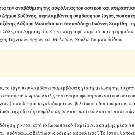
ια την αναβάθμιση της ασφάλειας του αστικού και υπεραστικ
υ Δήμου Κοζάνης, περιλαμβάνει η σύμβαση του έργου, που υπε
οζάνης Λάζαρο Μαλούτα και τον ανάδοχο Ιωάννη Σιαμίδη
, τ
 2023, στο Δημαρχείο. Στην υπογραφή παρέστη και η αρμόδια
χος Τεχνικών Έργων και Μελετών, Νούλα Τουμπουλίδου.
α, το έργο περιλαμβάνει παρεμβάσεις για τη μείωση της ταχύτ
 κατασκευή λωρίδων κτλ), την αναμόρφωση του αστικού οδικο
ντος (τοποθέτηση κιγκλιδωμάτων, βελτίωση οδοστρώματος κ.ά
τίωση της οδικής ασφάλειας των υπεραστικών και περιαστικών
δότηση γίνεται από το Ευρωπαϊκό Ταμείο Ανάκαμψης μέσα από
631_πρόγραμμα βελτίωσης οδικής ασφάλειας”. Το έργο υλοποιε