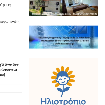
” με τη
 ευρώ, ενώ η
γα άνω των
οποιούνται
εο)