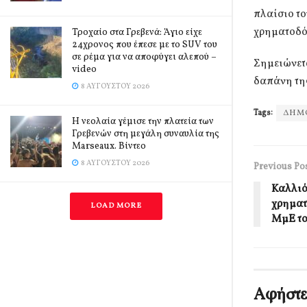
πλαίσιο το
χρηματοδό
Τροχαίο στα Γρεβενά: Άγιο είχε
24χρονος που έπεσε με το SUV του
σε ρέμα για να αποφύγει αλεπού –
Σημειώνετα
video
δαπάνη της
8 ΑΥΓΟΎΣΤΟΥ 2026
Tags:
ΔΗΜ
Η νεολαία γέμισε την πλατεία των
Γρεβενών στη μεγάλη συναυλία της
Marseaux. Βίντεο
8 ΑΥΓΟΎΣΤΟΥ 2026
Previous Po
Καλλιό
χρηματ
LOAD MORE
ΜμΕ το
Αφήστε