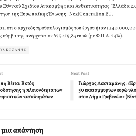
υ Εθνικού Σχεδίου Ανάκαμψης και Ανθεκτικότητας “Ελλάδα 2.0
τηση της Ευρωπαϊκής Ένωσης -NextGeneration EU.
ι, ότι ο αρχικός προϋπολογισμός του έργου ήταν 1.140.000,00
 σύμβασης ανέρχεται σε 675.419,83 ευρώ (με Φ.Π.Α. 24%).
ΟΣ ΚΟΖΑΝΗΣ
st
Next Post
πη Βέττα: Εκτός
Γιώργος Δασταμάνης: «Έρ
οδότησης η πλειονότητα των
50 εκατομμυρίων ευρώ υλ
υριστικών καταλυμάτων
στον Δήμο Γρεβενών» (Βίντ
 μια απάντηση