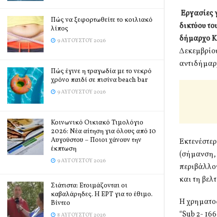
Εργασίες γ
Πώς να ξεφορτωθείτε το κοιλιακό
δικτύου το
λίπος
δήμαρχο Κ
9 ΑΥΓΟΎΣΤΟΥ 2026
Δεκεμβρίου
αντιδήμαρ
Πώς έγινε η τραγωδία με το νεκρό
χρόνο παιδί σε πισίνα beach bar
9 ΑΥΓΟΎΣΤΟΥ 2026
Κοινωνικό Οικιακό Τιμολόγιο
2026: Νέα αίτηση για όλους από 10
Αυγούστου – Ποιοι χάνουν την
Εκτενέστερ
έκπτωση
(σήμανση,
9 ΑΥΓΟΎΣΤΟΥ 2026
περιβάλλο
και τη βελ
Σιάτιστα: Ετοιμάζονται οι
καβαλάρηδες. Η ΕΡΤ για το έθιμο.
Η χρηματο
Βίντεο
“Sub 2- 16
8 ΑΥΓΟΎΣΤΟΥ 2026