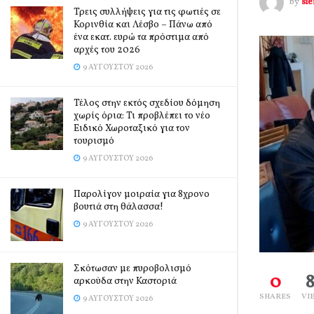
by
si
Τρεις συλλήψεις για τις φωτιές σε
Κορινθία και Λέσβο – Πάνω από
ένα εκατ. ευρώ τα πρόστιμα από
αρχές του 2026
9 ΑΥΓΟΎΣΤΟΥ 2026
Τέλος στην εκτός σχεδίου δόμηση
χωρίς όρια: Τι προβλέπει το νέο
Ειδικό Χωροταξικό για τον
τουρισμό
9 ΑΥΓΟΎΣΤΟΥ 2026
Παρολίγον μοιραία για 8χρονο
βουτιά στη θάλασσα!
9 ΑΥΓΟΎΣΤΟΥ 2026
Σκότωσαν με πυροβολισμό
0
αρκούδα στην Καστοριά
SHARES
VI
9 ΑΥΓΟΎΣΤΟΥ 2026