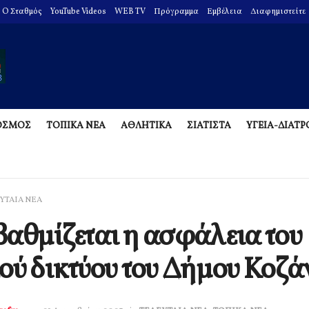
O Σταθμός
YouTube Videos
WEB TV
Πρόγραμμα
Εμβέλεια
Διαφημιστείτε
ΟΣΜΟΣ
ΤΟΠΙΚΑ ΝΕΑ
ΑΘΛΗΤΙΚΑ
ΣΙΑΤΙΣΤΑ
ΥΓΕΙΑ-ΔΙΑΤ
ΥΤΑΙΑ ΝΕΑ
αθμίζεται η ασφάλεια του
ού δικτύου του Δήμου Κοζά