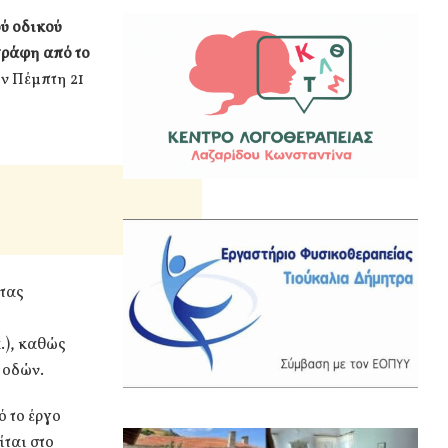
ού οδικού
γράφη από το
ην Πέμπτη 21
ητας
ύ
.), καθώς
 οδών.
 το έργο
ίται στο