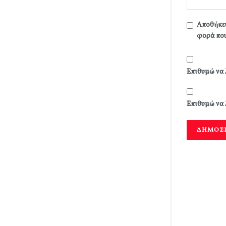
Αποθήκευ
φορά που
Επιθυμώ να 
Επιθυμώ να 