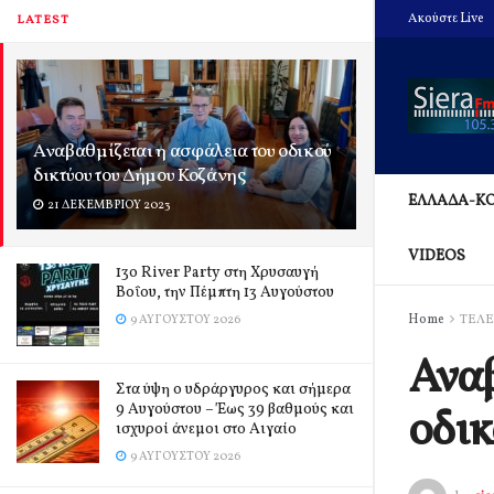
Ακούστε Live
LATEST
Αναβαθμίζεται η ασφάλεια του οδικού
δικτύου του Δήμου Κοζάνης
ΕΛΛΑΔΑ-Κ
21 ΔΕΚΕΜΒΡΊΟΥ 2023
VIDEOS
13o River Party στη Χρυσαυγή
Βοΐου, την Πέμπτη 13 Αυγούστου
Home
ΤΕΛΕ
9 ΑΥΓΟΎΣΤΟΥ 2026
Αναβ
Στα ύψη ο υδράργυρος και σήμερα
9 Αυγούστου – Έως 39 βαθμούς και
οδικ
ισχυροί άνεμοι στο Αιγαίο
9 ΑΥΓΟΎΣΤΟΥ 2026