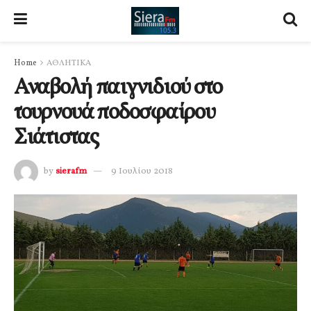
Home
ΑΘΛΗΤΙΚΑ
Αναβολή παιγνιδιού στο
τουρνουά ποδοσφαίρου
Σιάτιστας
by
sierafm
9 Ιουλίου 2018