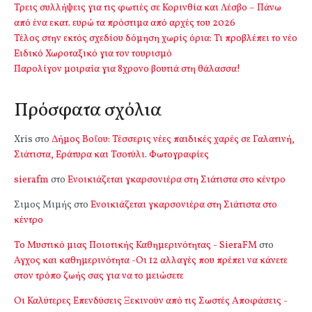
Τρεις συλλήψεις για τις φωτιές σε Κορινθία και Λέσβο – Πάνω
από ένα εκατ. ευρώ τα πρόστιμα από αρχές του 2026
Τέλος στην εκτός σχεδίου δόμηση χωρίς όρια: Τι προβλέπει το νέο
Ειδικό Χωροταξικό για τον τουρισμό
Παρολίγον μοιραία για 8χρονο βουτιά στη θάλασσα!
Πρόσφατα σχόλια
Xris
στο
Δήμος Βοΐου: Τέσσερις νέες παιδικές χαρές σε Γαλατινή,
Σιάτιστα, Εράτυρα και Τσοτύλι. Φωτογραφίες
sierafm
στο
Ενοικιάζεται γκαρσονιέρα στη Σιάτιστα στο κέντρο
Σιμος Μιμής
στο
Ενοικιάζεται γκαρσονιέρα στη Σιάτιστα στο
κέντρο
Το Μυστικό μιας Ποιοτικής Καθημερινότητας - SieraFM
στο
Αγχος και καθημερινότητα -Οι 12 αλλαγές που πρέπει να κάνετε
στον τρόπο ζωής σας για να το μειώσετε
Οι Καλύτερες Επενδύσεις Ξεκινούν από τις Σωστές Αποφάσεις -