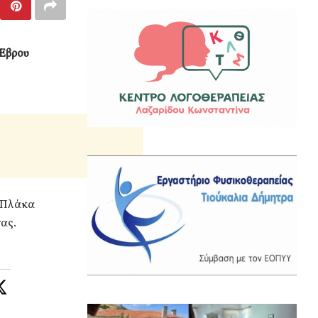
 Έβρου
ι Πλάκα
ας.