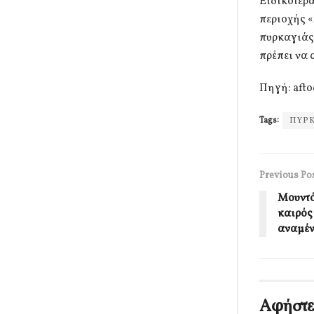
Ειδικότερα
περιοχής 
πυρκαγιάς
πρέπει να 
Πηγή: afto
Tags:
ΠΥΡΚ
Previous Po
Μουντό
καιρός
αναμέν
Αφήστε