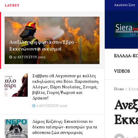
Ακούστε Live
LATEST
Ανεξέλεγκτη φωτιά στον Έβρο –
Εκκενώνονται οικισμοί
ΕΛΛΑΔΑ-Κ
27 ΑΥΓΟΎΣΤΟΥ 2023
VIDEOS
Σάββατο 08 Αυγούστου με πολλές
εκδηλώσεις στο Βόιο. Παρουσίαση
Αλόγων, Πάρτι Νεολαίας, Σινεμά,
Home
ΕΛΛ
βιβλία, Γιορτή Ψωμιού και
Δράκου!
Ανεξ
6 ΑΥΓΟΎΣΤΟΥ 2026
Εκκε
Δήμος Κοζάνης: Επεκτείνεται το
δίκτυο ταϊστρών-ποτιστρών για τα
αδέσποτα ζώα συντροφιάς