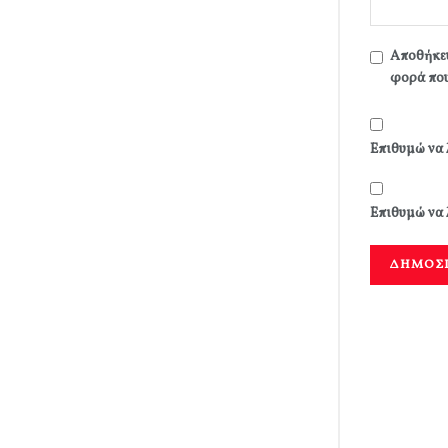
Αποθήκευ
φορά που
Επιθυμώ να 
Επιθυμώ να 