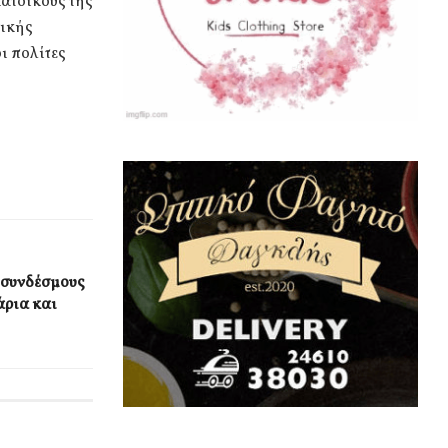
κατοίκους της
σικής
οι πολίτες
 συνδέσμους
άρια και