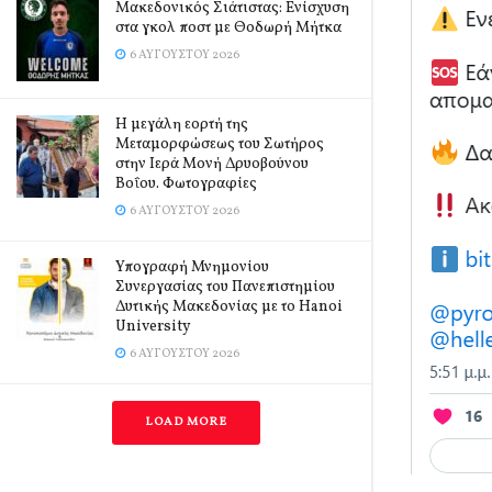
Μακεδονικός Σιάτιστας: Ενίσχυση
στα γκολ ποστ με Θοδωρή Μήτκα
6 ΑΥΓΟΎΣΤΟΥ 2026
Η μεγάλη εορτή της
Μεταμορφώσεως του Σωτήρος
στην Ιερά Μονή Δρυοβούνου
Βοΐου. Φωτογραφίες
6 ΑΥΓΟΎΣΤΟΥ 2026
Υπογραφή Μνημονίου
Συνεργασίας του Πανεπιστημίου
Δυτικής Μακεδονίας με το Hanoi
University
6 ΑΥΓΟΎΣΤΟΥ 2026
LOAD MORE