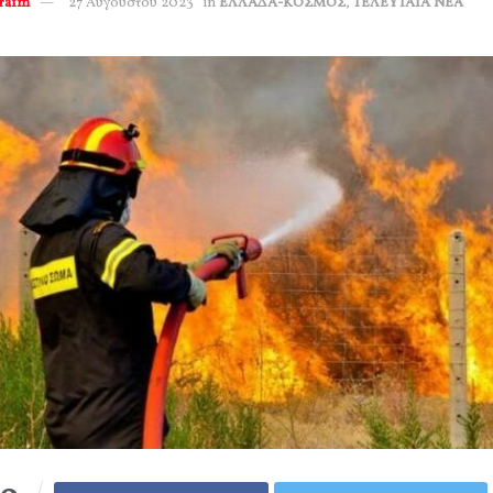
erafm
27 Αυγούστου 2023
in
ΕΛΛΑΔΑ-ΚΟΣΜΟΣ
,
ΤΕΛΕΥΤΑΙΑ ΝΕΑ