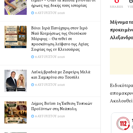
0
είμαι» – Όταν τα παιδιά γίνονται οι
ήρωες της δικής τους ιστορίας
SHARES
VI
6 ΑΥΓΟΎΣΤΟΥ 2026
Μήνυμα του
Βόιο: Ιερά Πανήγυρη στον Ιερό
προκειμένο
Ναό Κοιμήσεως της Θεοτόκου
Αλεξανδρο
Μόρφης – Θα τεθεί σε
προσκύνηση λείψανο της Αγίας
Σοφίας της εν Κλεισούρας
6 ΑΥΓΟΎΣΤΟΥ 2026
Λαϊκή βραδιά με Ζαφείρη Μελά
και Σαμπρίνα στο Τσοτύλι
Ειδικότερα
6 ΑΥΓΟΎΣΤΟΥ 2026
απομακρυν
Ακολουθείτ
Δήμος Βοΐου: 1η Έκθεση Τοπικών
Προϊόντων στη Νεάπολη
6 ΑΥΓΟΎΣΤΟΥ 2026