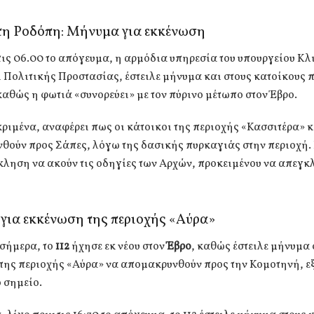
τη Ροδόπη: Μήνυμα για εκκένωση
τις 06.00 το απόγευμα, η αρμόδια υπηρεσία του υπουργείου Κ
 Πολιτικής Προστασίας, έστειλε μήνυμα και στους κατοίκους 
αθώς η φωτιά «συνορεύει» με τον πύρινο μέτωπο στον Έβρο.
ριμένα, αναφέρει πως οι κάτοικοι της περιοχής «Κασσιτέρα» 
ούν προς Σάπες, λόγω της δασικής πυρκαγιάς στην περιοχή. 
κληση να ακούν τις οδηγίες των Αρχών, προκειμένου να απεγκ
για εκκένωση της περιοχής «Αύρα»
 σήμερα, το
112
ήχησε εκ νέου στον
Έβρο
, καθώς έστειλε μήνυμα 
της περιοχής «Αύρα» να απομακρυνθούν προς την Κομοτηνή, εξ
 σημείο.