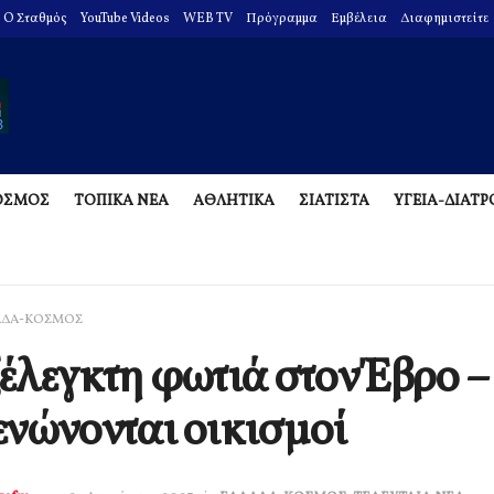
O Σταθμός
YouTube Videos
WEB TV
Πρόγραμμα
Εμβέλεια
Διαφημιστείτε
ΟΣΜΟΣ
ΤΟΠΙΚΑ ΝΕΑ
ΑΘΛΗΤΙΚΑ
ΣΙΑΤΙΣΤΑ
ΥΓΕΙΑ-ΔΙΑΤ
ΑΔΑ-ΚΟΣΜΟΣ
έλεγκτη φωτιά στον Έβρο –
νώνονται οικισμοί