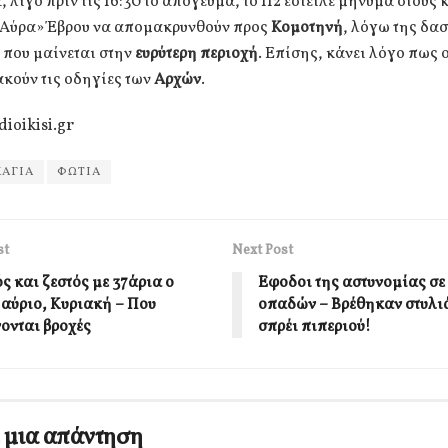
, λίγο πριν τις 16:30 το απόγευμα, το 112 έστειλε μήνυμα στους 
«Αύρα» Έβρου να απομακρυνθούν προς
Κομοτηνή
, λόγω της δα
 που μαίνεται στην
ευρύτερη περιοχή
. Επίσης, κάνει λόγο πως 
ακούν τις οδηγίες των
Αρχών
.
dioikisi.gr
ΑΓΙΑ
ΦΩΤΙΑ
st
Next Post
ς και ζεστός με 37άρια ο
Εφοδοι της αστυνομίας σε
 αύριο, Κυριακή – Που
οπαδών – Βρέθηκαν στυλι
ονται βροχές
σπρέι πιπεριού!
 μια απάντηση