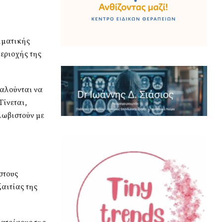
λιματικής
περιοχής της
καλούνται να
Γίνεται,
λωβιστούν με
στους
αιτίας της