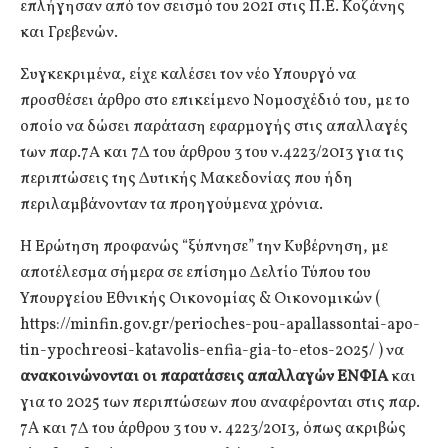
επλήγησαν από τον σεισμό του 2021 στις Π.Ε. Κοζάνης
και Γρεβενών.
Συγκεκριμένα, είχε καλέσει τον νέο Υπουργό να
προσθέσει άρθρο στο επικείμενο Νομοσχέδιό του, με το
οποίο να δώσει παράταση εφαρμογής στις απαλλαγές
των παρ.7Α και 7Δ του άρθρου 3 του ν.4223/2013 για τις
περιπτώσεις της Δυτικής Μακεδονίας που ήδη
περιλαμβάνονταν τα προηγούμενα χρόνια.
Η Ερώτηση προφανώς “ξύπνησε” την Κυβέρνηση, με
αποτέλεσμα σήμερα σε επίσημο Δελτίο Τύπου του
Υπουργείου Εθνικής Οικονομίας & Οικονομικών (
https://minfin.gov.gr/perioches-pou-apallassontai-apo-
tin-ypochreosi-katavolis-enfia-gia-to-etos-2025/ ) να
ανακοινώνονται οι παρατάσεις απαλλαγών ΕΝΦΙΑ
και
για το 2025 των περιπτώσεων που αναφέρονται στις παρ.
7A και 7Δ του άρθρου 3 του ν. 4223/2013, όπως ακριβώς