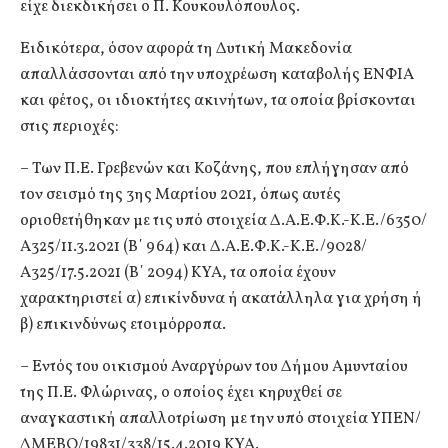
είχε διεκδικήσει ο Π. Κουκουλόπουλος.
Ειδικότερα, όσον αφορά τη Δυτική Μακεδονία
απαλλάσσονται από την υποχρέωση καταβολής ΕΝΦΙΑ
και φέτος, οι ιδιοκτήτες ακινήτων, τα οποία βρίσκονται
στις περιοχές:
– Των Π.Ε. Γρεβενών και Κοζάνης, που επλήγησαν από
τον σεισμό της 3ης Μαρτίου 2021, όπως αυτές
οριοθετήθηκαν με τις υπό στοιχεία Δ.Α.Ε.Φ.Κ.-Κ.Ε./6350/
Α325/11.3.2021 (Β΄ 964) και Δ.Α.Ε.Φ.Κ.-Κ.Ε./9028/
Α325/17.5.2021 (Β΄ 2094) ΚΥΑ, τα οποία έχουν
χαρακτηριστεί α) επικίνδυνα ή ακατάλληλα για χρήση ή
β) επικινδύνως ετοιμόρροπα.
– Εντός του οικισμού Αναργύρων του Δήμου Αμυνταίου
της Π.Ε. Φλώρινας, ο οποίος έχει κηρυχθεί σε
αναγκαστική απαλλοτρίωση με την υπό στοιχεία ΥΠΕΝ/
ΔΜΕΒΟ/19831/338/15.4.2019 ΚΥΑ.