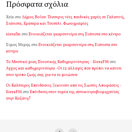
Πρόσφατα σχόλια
Xris
στο
Δήμος Βοΐου: Τέσσερις νέες παιδικές χαρές σε Γαλατινή,
Σιάτιστα, Εράτυρα και Τσοτύλι. Φωτογραφίες
sierafm
στο
Ενοικιάζεται γκαρσονιέρα στη Σιάτιστα στο κέντρο
Σιμος Μιμής
στο
Ενοικιάζεται γκαρσονιέρα στη Σιάτιστα στο
κέντρο
Το Μυστικό μιας Ποιοτικής Καθημερινότητας - SieraFM
στο
Αγχος και καθημερινότητα -Οι 12 αλλαγές που πρέπει να κάνετε
στον τρόπο ζωής σας για να το μειώσετε
Οι Καλύτερες Επενδύσεις Ξεκινούν από τις Σωστές Αποφάσεις -
SieraFM
στο
Επένδυση στον τομέα της αυτοκινητοβιομηχανίας
στην Κοζάνη?