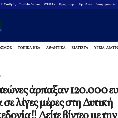
O Σταθμός
YouTube Videos
WEB TV
Πρόγραμμα
Εμβέλεια
Διαφημιστείτε
ΟΣΜΟΣ
ΤΟΠΙΚΑ ΝΕΑ
ΑΘΛΗΤΙΚΑ
ΣΙΑΤΙΣΤΑ
ΥΓΕΙΑ-ΔΙΑΤ
EOS
εώνες άρπαξαν 120.000 ε
 σε λίγες μέρες στη Δυτική
δονία!! Δείτε βίντεο με την