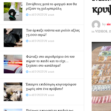
Συνήθειες μετά το φαγητό που θα
κρυψ
ρίξουν τη χοληστερόλη
6 ΑΥΓΟΎΣΤΟΥ 2026
by
si
Του άρπαξε τσάντα και ρολόι αξίας
in
VIDEOS
,
75.000 ευρώ!
6 ΑΥΓΟΎΣΤΟΥ 2026
Φώναζε στο αεροδρόμιο ότι του
πήραν το παιδί και το είχε…
ξεχάσει στο κατάλυμα!
6 ΑΥΓΟΎΣΤΟΥ 2026
Έπαιρνε επιδότηση κτηνοτρόφου
χωρίς ούτε ένα πρόβατο!
6 ΑΥΓΟΎΣΤΟΥ 2026
Πνίγηκε μπροστά τα παιδιά της