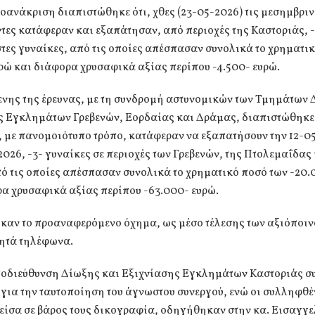
οανάκριση διαπιστώθηκε ότι, χθες (23-05-2026) τις μεσημβρινέ
ες κατάφεραν και εξαπάτησαν, από περιοχές της Καστοριάς, -
ες γυναίκες, από τις οποίες απέσπασαν συνολικά το χρηματι
υρώ και διάφορα χρυσαφικά αξίας περίπου -4.500- ευρώ.
ενης της έρευνας, με τη συνδρομή αστυνομικών των Τμημάτων 
ς Εγκλημάτων Γρεβενών, Εορδαίας και Δράμας, διαπιστώθηκε 
, με πανομοιότυπο τρόπο, κατάφεραν να εξαπατήσουν την 12-0
2026, -3- γυναίκες σε περιοχές των Γρεβενών, της Πτολεμαΐδας 
ό τις οποίες απέσπασαν συνολικά το χρηματικό ποσό των -20.
α χρυσαφικά αξίας περίπου -63.000- ευρώ.
καν το προαναφερόμενο όχημα, ως μέσο τέλεσης των αξιόποι
νητά τηλέφωνα.
ποδιεύθυνση Δίωξης και Εξιχνίασης Εγκλημάτων Καστοριάς συ
, για την ταυτοποίηση του άγνωστου συνεργού, ενώ οι συλληφθέν
είσα σε βάρος τους δικογραφία, οδηγήθηκαν στην κα. Εισαγγ