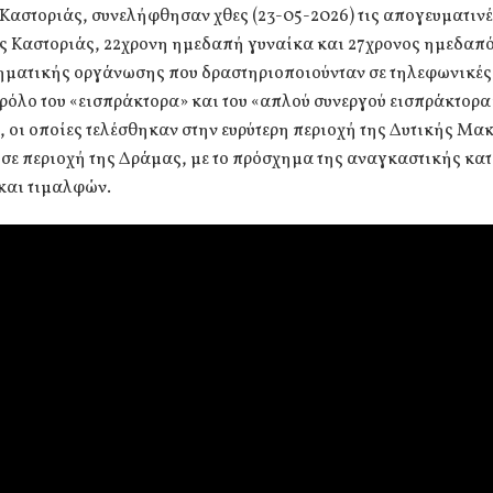
Καστοριάς, συνελήφθησαν χθες (23-05-2026) τις απογευματινέ
ης Καστοριάς, 22χρονη ημεδαπή γυναίκα και 27χρονος ημεδαπ
ηματικής οργάνωσης που δραστηριοποιούνταν σε τηλεφωνικές
 ρόλο του «εισπράκτορα» και του «απλού συνεργού εισπράκτορα
, οι οποίες τελέσθηκαν στην ευρύτερη περιοχή της Δυτικής Μα
 σε περιοχή της Δράμας, με το πρόσχημα της αναγκαστικής κ
και τιμαλφών.