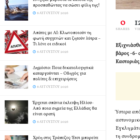
προσπαθώντας να σώσει φίλη της!
6 ΑΥΓΟΎΣΤΟΥ 2026
0
1
SHARES
VI
Απάτες με AI: Κλωνοποιούν τη
φωνή συγγενών και ζητούν λύτρα –
Τι λένε οι ειδικοί
Εξιχνιάσθ
6 ΑΥΓΟΎΣΤΟΥ 2026
βάρος -6- 
Καστοριάς,
Δημόσιο: Ποια δικαιολογητικά
καταργούνται – Οδηγός για
πολίτες & επιχειρήσεις
6 ΑΥΓΟΎΣΤΟΥ 2026
Έρχεται σπάνια έκλειψη Ηλίου-
Από ποια σημεία της Ελλάδας θα
Ύστερα απ
είναι ορατή
αστυνομικ
6 ΑΥΓΟΎΣΤΟΥ 2026
Εγκλημάτω
τη συνδρο
Χρέη στις Τράπεζες: Έτσι μπορείτε