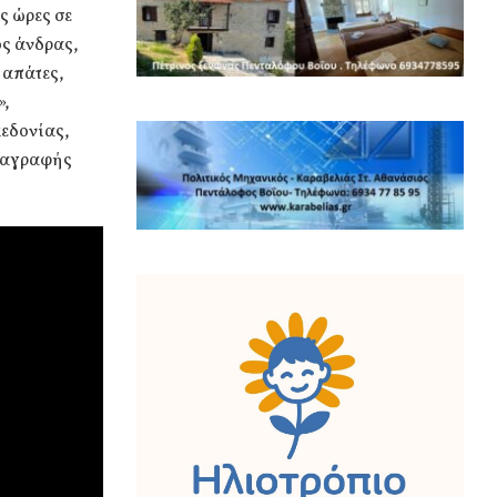
ς ώρες σε
ός άνδρας,
 απάτες,
»,
κεδονίας,
αταγραφής