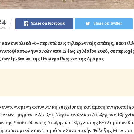
24
Share on Facebook
Share on Twitter
EWS
ηκαν συνολικά -6- περιπτώσεις τηλεφωνικής απάτης, που τελ
ανυποψίαστων γυναικών από 12 έως 23 Μαΐου 2026, σε περιοχές
 των Γρεβενών, της Πτολεμαΐδας και της Δράμας
ό συντονισμένη αστυνομική επιχείρηση και άμεση κινητοποίη
ών των Τμημάτων Δίωξης Ναρκωτικών και Δίωξης και Εξιχνί
ν της Υποδιεύθυνσης Δίωξης και Εξιχνίασης Εγκλημάτων Κασ
μή αστυνομικών των Τμημάτων Συνοριακής Φύλαξης Μεσοποτ