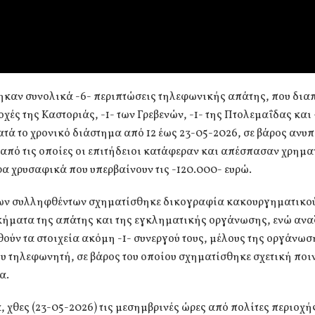
ηκαν συνολικά -6- περιπτώσεις τηλεφωνικής απάτης, που δι
ιοχές της Καστοριάς, -1- των Γρεβενών, -1- της Πτολεμαΐδας και 
τά το χρονικό διάστημα από 12 έως 23-05-2026, σε βάρος ανυ
από τις οποίες οι επιτήδειοι κατάφεραν και απέσπασαν χρημ
α χρυσαφικά που υπερβαίνουν τις -120.000- ευρώ.
των συλληφθέντων σχηματίσθηκε δικογραφία κακουργηματικο
κήματα της απάτης και της εγκληματικής οργάνωσης, ενώ ανα
ούν τα στοιχεία ακόμη -1- συνεργού τους, μέλους της οργάνωσ
ου τηλεφωνητή, σε βάρος του οποίου σχηματίσθηκε σχετική ποι
α.
, χθες (23-05-2026) τις μεσημβρινές ώρες από πολίτες περιοχή