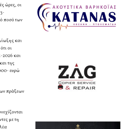
ς ώρες, οι
3-
κό ποσό των
Δίωξης και
ότι οι
5-2026 και
και της
000- ευρώ
νων πράξεων
νεχίζονται
τες με τη
ελέα