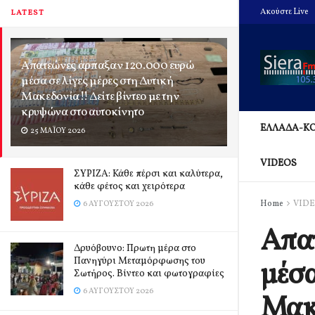
Ακούστε Live
LATEST
Απατεώνες άρπαξαν 120.000 ευρώ
μέσα σε λίγες μέρες στη Δυτική
Μακεδονία!! Δείτε βίντεο με την
κρυψώνα στο αυτοκίνητο
ΕΛΛΑΔΑ-Κ
25 ΜΑΪ́ΟΥ 2026
VIDEOS
ΣΥΡΙΖΑ: Κάθε πέρσι και καλύτερα,
κάθε φέτος και χειρότερα
Home
VID
6 ΑΥΓΟΎΣΤΟΥ 2026
Απατ
Δρυόβουνο: Πρωτη μέρα στο
Πανηγύρι Μεταμόρφωσης του
μέσα
Σωτήρος. Βίντεο και φωτογραφίες
6 ΑΥΓΟΎΣΤΟΥ 2026
Μακε