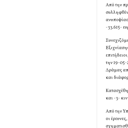
Από την πρ
συλληφθέντ
ανυποψίαστ
-33.615- ε
Συνεχιζόμ
Εξιχνίαση
επιτήδειοι
την 19-05-
Δράμας απ
και διάφορ
Κατασχέθη
και -3- κι
Από την Υ
οι έρευνες
σχηματισθ