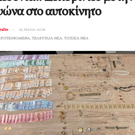
ώνα στο αυτοκίνητο
erafm
25 Μαΐου 2026
ΠΡΟΤΕΙΝΟΜΕΝΑ
,
ΤΕΛΕΥΤΑΙΑ ΝΕΑ
,
ΤΟΠΙΚΑ ΝΕΑ