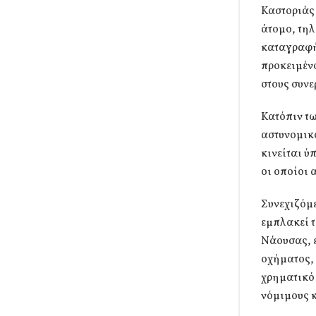
Καστοριάς
άτομο, τηλ
καταγραφή
προκειμέν
στους συνε
Κατόπιν τ
αστυνομικο
κινείται ύ
οι οποίοι 
Συνεχιζόμε
εμπλακεί τ
Νάουσας, ε
οχήματος,
χρηματικό 
νόμιμους κ