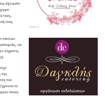
ίες άγνωστο
σχημα
α τους,
σή τους
ων οποίων
Καστοριάς, να
την 22χρονη,
χή.
είχε
 της
τός του
7χρονου το
θηκαν στους