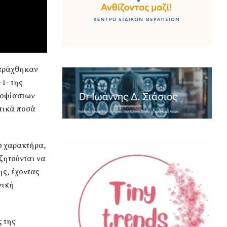
απράχθηκαν
-1- της
ποψίαστων
ατικά ποσά
ύ χαρακτήρα,
ζητούνται να
ης, έχοντας
νική
ς της