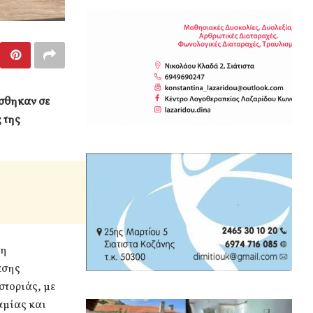
έσθηκαν σε
 της
ση
ασης
τοριάς, με
αμίας και