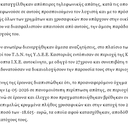
 καταγγέλθηκαν απόπειρες τηλεφωνικής απάτης, κατά τις οπο
εφωνούσε σε αυτούς προσποιούμενο τον λογιστή και με το πρό
ς όλων των χρημάτων και χρυσαφικών που υπάρχουν στην οικί
ου να διασφαλιστούν απαιτούσε από αυτούς, την άμεση παράδο
ργούς του.
ων ανωτέρω διενεργήθηκαν άμεσα αναζητήσεις, στο πλαίσιο τ
ί του Τ.Δ.Ν. της Υ.Δ.Ε.Ε. Καστοριάς εντόπισαν σε περιοχή της 
ποπτα Ι.Χ.Ε. αυτοκίνητο, με οδηγό τον 27χρονο και συνεπιβάτη 
αδυνατούσαν να δικαιολογήσουν την παρουσία τους στην περιο
νης της έρευνας διαπιστώθηκε ότι, το προαναφερόμενο όχημα 
ην 14-05-2026 σε πανομοιότυπη περίπτωση απάτης, σε περιοχή
νώ σε έρευνα και έλεγχο που πραγματοποιήθηκαν βρέθηκαν εν
 επιμελώς κρυμμένα πλήθος χρυσαφικών και στην κατοχή του 2
ποσό των -18.615- ευρώ, τα οποία αφού κατασχέθηκαν, αποδό
ατόχους τους.