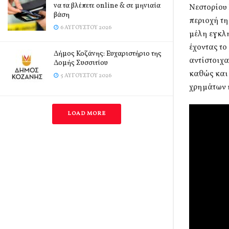
να τα βλέπετε online & σε μηνιαία
Νεστορίου 
βάση
περιοχή τ
6 ΑΥΓΟΎΣΤΟΥ 2026
μέλη εγκλ
έχοντας το
Δήμος Κοζάνης: Ευχαριστήριο της
αντίστοιχα
Δομής Συσσιτίου
καθώς και
5 ΑΥΓΟΎΣΤΟΥ 2026
χρημάτων 
LOAD MORE