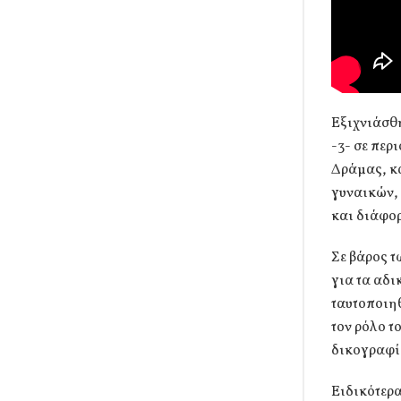
Εξιχνιάσθ
-3- σε περ
Δράμας, κα
γυναικών, 
και διάφορ
Σε βάρος 
για τα αδι
ταυτοποιηθ
τον ρόλο τ
δικογραφί
Ειδικότερα