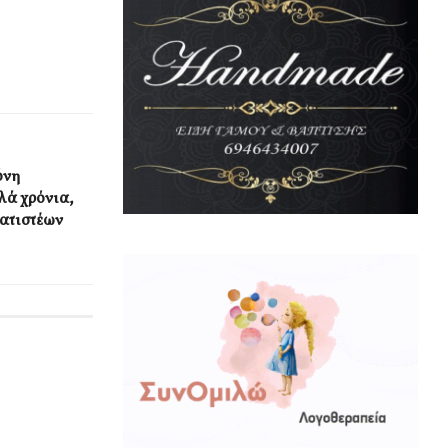
όνη
λά χρόνια,
ατιστέων