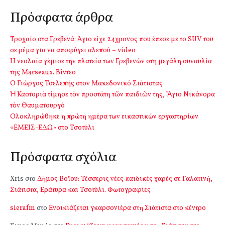
Πρόσφατα άρθρα
Τροχαίο στα Γρεβενά: Άγιο είχε 24χρονος που έπεσε με το SUV του
σε ρέμα για να αποφύγει αλεπού – video
Η νεολαία γέμισε την πλατεία των Γρεβενών στη μεγάλη συναυλία
της Marseaux. Βίντεο
Ο Γιώργος Τσελεπής στον Μακεδονικό Σιάτιστας
Ἡ Καστοριὰ τίμησε τὸν προστάτη τῶν παιδιῶν της, Ἅγιο Νικάνορα
τὸν Θαυματουργό
Ολοκληρώθηκε η πρώτη ημέρα των εικαστικών εργαστηρίων
«ΕΜΕΙΣ-ΕΔΩ» στο Τσοτύλι
Πρόσφατα σχόλια
Xris
στο
Δήμος Βοΐου: Τέσσερις νέες παιδικές χαρές σε Γαλατινή,
Σιάτιστα, Εράτυρα και Τσοτύλι. Φωτογραφίες
sierafm
στο
Ενοικιάζεται γκαρσονιέρα στη Σιάτιστα στο κέντρο