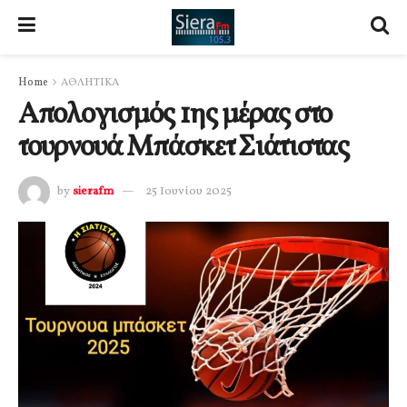
Home
ΑΘΛΗΤΙΚΑ
Απολογισμός 1ης μέρας στο
τουρνουά Μπάσκετ Σιάτιστας
by
sierafm
25 Ιουνίου 2025