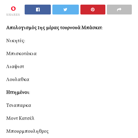
0
SHARES
Απολογισμός 1ης μέρας τουρνουά Μπάσκετ
:
‌Νικητές:
Μπισκοτάκια
Λιαψιστ
Λουλαθκα
Ηττημένοι
:
Τσιαπαρκα
Μοντ Κατσέλ
Μπουρμπουληθρες