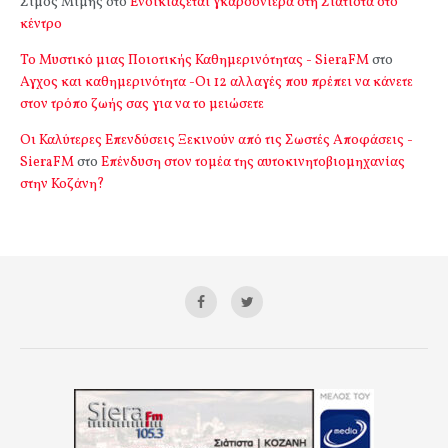
Σιμος Μιμής
στο
Ενοικιάζεται γκαρσονιέρα στη Σιάτιστα στο
κέντρο
Το Μυστικό μιας Ποιοτικής Καθημερινότητας - SieraFM
στο
Αγχος και καθημερινότητα -Οι 12 αλλαγές που πρέπει να κάνετε
στον τρόπο ζωής σας για να το μειώσετε
Οι Καλύτερες Επενδύσεις Ξεκινούν από τις Σωστές Αποφάσεις -
SieraFM
στο
Επένδυση στον τομέα της αυτοκινητοβιομηχανίας
στην Κοζάνη?