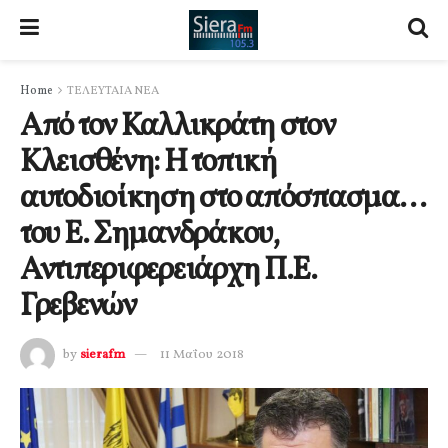
Home
ΤΕΛΕΥΤΑΙΑ ΝΕΑ
Από τον Καλλικράτη στον
Κλεισθένη: Η τοπική
αυτοδιοίκηση στο απόσπασμα…
του Ε. Σημανδράκου,
Αντιπεριφερειάρχη Π.Ε.
Γρεβενών
by
sierafm
11 Μαΐου 2018