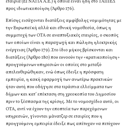
εταιρία (ΕΓΝΑΤΙΑ Α.Ε.) η οποία είναι ήδη στο ΤΑΙΠΕΔ
προς ιδιωτικοποίηση (Άρθρο 176).
Επίσης εισάγονται διατάξεις αμφίβολης νομιμότητας με
την Ευρωπαϊκή αλλά και εθνική νομοθεσία, όπως η
συμμετοχή των ΟΤΑ σε αναπτυξιακές εταιρίες, ο σκοπός
των οποίων είναι η παραγωγή και πώληση ηλεκτρικής
ενέργειας (Άρθρο 179). Στο ίδιο μήκος βρίσκονται και
διατάξεις (Άρθρο 180) που ευνοούν την «κρατικοποίηση»
προηγούμενων υπηρεσιών οι οποίες στο μεταξύ
απελευθερώθηκαν, ενώ όπως έδειξε η πρόσφατη
εμπειρία, η κακή εφαρμογή των ανωτέρω πρακτικών
ήταν αυτή που οδήγησε στα τεράστια ελλείμματα των
δήμων και κατ’ επέκταση στη χρεοκοπία του Δημοσίου
πριν το ξέσπασμα της κρίσης. Με το νομοσχέδιο αυτό, οι
ΟΤΑ, αντί να έχουν την εποπτεία των παρεχόμενων
υπηρεσιών, γίνονται μάνατζερ σε εταιρίες που η
προηγούμενη εμπειρία έδειξε πως απέτυχαν να πετύχουν