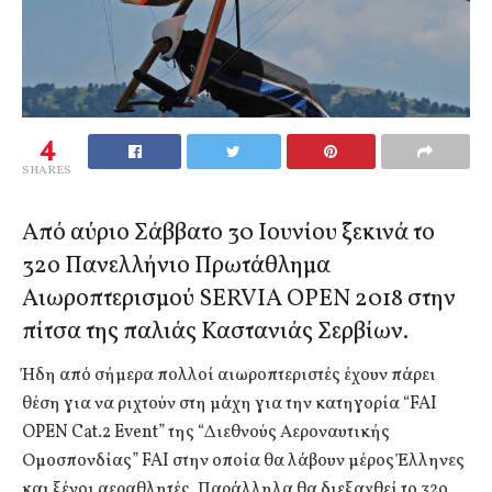
4
SHARES
Από αύριο Σάββατο 30 Ιουνίου ξεκινά το
32ο Πανελλήνιο Πρωτάθλημα
Αιωροπτερισμού SERVIA OPEN 2018 στην
πίτσα της παλιάς Καστανιάς Σερβίων.
Ήδη από σήμερα πολλοί αιωροπτεριστές έχουν πάρει
θέση για να ριχτούν στη μάχη για την κατηγορία “FAI
OPEN Cat.2 Event” της “Διεθνούς Αεροναυτικής
Ομοσπονδίας” FAI στην οποία θα λάβουν μέρος Έλληνες
και ξένοι αεραθλητές. Παράλληλα θα διεξαχθεί το 32ο