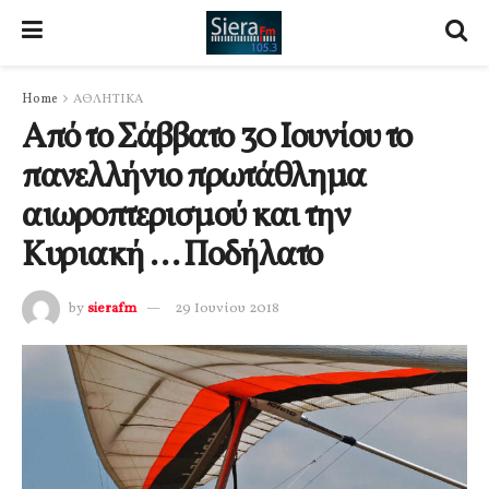
Home
ΑΘΛΗΤΙΚΑ
Από το Σάββατο 30 Ιουνίου το
πανελλήνιο πρωτάθλημα
αιωροπτερισμού και την
Κυριακή … Ποδήλατο
by
sierafm
29 Ιουνίου 2018