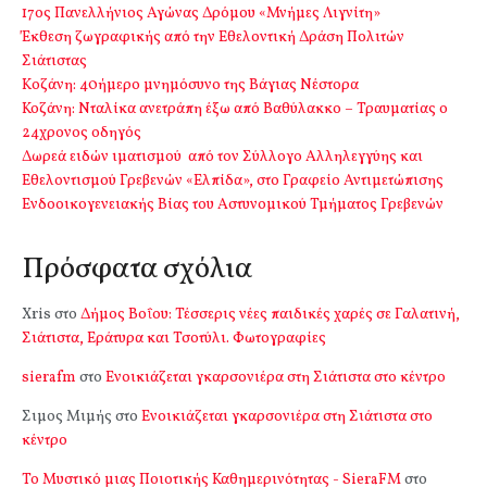
17ος Πανελλήνιος Αγώνας Δρόμου «Μνήμες Λιγνίτη»
Έκθεση ζωγραφικής από την Εθελοντική Δράση Πολιτών
Σιάτιστας
Kοζάνη: 40ήμερο μνημόσυνο της Βάγιας Νέστορα
Κοζάνη: Νταλίκα ανετράπη έξω από Βαθύλακκο – Τραυματίας ο
24χρονος οδηγός
Δωρεά ειδών ιματισμού από τον Σύλλογο Αλληλεγγύης και
Εθελοντισμού Γρεβενών «Ελπίδα», στο Γραφείο Αντιμετώπισης
Ενδοοικογενειακής Βίας του Αστυνομικού Τμήματος Γρεβενών
Πρόσφατα σχόλια
Xris
στο
Δήμος Βοΐου: Τέσσερις νέες παιδικές χαρές σε Γαλατινή,
Σιάτιστα, Εράτυρα και Τσοτύλι. Φωτογραφίες
sierafm
στο
Ενοικιάζεται γκαρσονιέρα στη Σιάτιστα στο κέντρο
Σιμος Μιμής
στο
Ενοικιάζεται γκαρσονιέρα στη Σιάτιστα στο
κέντρο
Το Μυστικό μιας Ποιοτικής Καθημερινότητας - SieraFM
στο