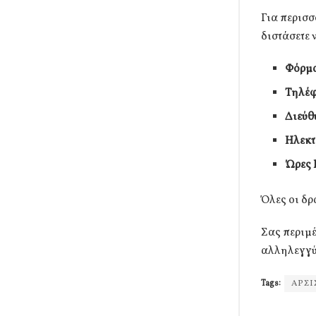
Για περισσ
διστάσετε 
Φόρμα
Τηλέφ
Διεύθ
Ηλεκτ
Ώρες 
Όλες οι δρ
Σας περιμέ
αλληλεγγύ
Tags:
ΑΡΣΙ