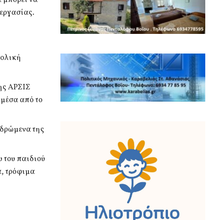
εργασίας.
χολική
ης ΑΡΣΙΣ
 μέσα από το
 δρώμενα της
 του παιδιού
α, τρόφιμα