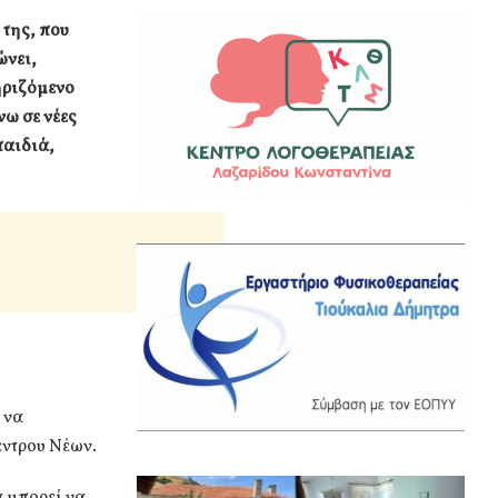
 της, που
ώνει,
ηριζόμενο
νω σε νέες
παιδιά,
 να
έντρου Νέων.
 μπορεί να