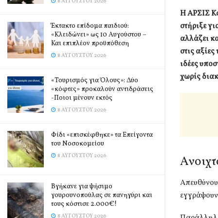
8 ΑΥΓΟΎΣΤΟΥ 2026
Η ΑΡΣΙΣ Κο
στήριξε γι
Έκτακτο επίδομα παιδιού:
«Κλειδώνει» ως 10 Αυγούστου –
αλλάζει κα
Και επιπλέον προϋπόθεση
στις αξίες
8 ΑΥΓΟΎΣΤΟΥ 2026
ιδέες υποσ
χωρίς διακ
«Τουρισμός για Όλους»: Δύο
«κόφτες» προκαλούν αντιδράσεις
-Ποιοι μένουν εκτός
8 ΑΥΓΟΎΣΤΟΥ 2026
Φίδι «επισκέφθηκε» τα Επείγοντα
του Νοσοκομείου
8 ΑΥΓΟΎΣΤΟΥ 2026
Ανοιχτ
Απευθύνου
Βγήκανε για ψήσιμο
εγγράψουν
γουρουνοπούλας σε πανηγύρι και
τους κόστισε 2.000€!
Παράλληλα,
8 ΑΥΓΟΎΣΤΟΥ 2026