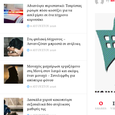
by
si
Αδιανόητο περιστατικό: Τουρίστας
ρώτησε πόσο κοστίζει για να
ασελγήσει σε ένα 10χρονο
κοριτσάκι
8 ΑΥΓΟΎΣΤΟΥ 2026
Στη φυλακή 66χρονος –
Αυνανιζόταν μπροστά σε ανήλικη
8 ΑΥΓΟΎΣΤΟΥ 2026
Μοναχός μαχαίρωσε εργαζόμενο
στη Μονή στον λαιμό και ακόμη
έναν μοναχό – Συνελήφθη για
απόπειρα φόνου
8 ΑΥΓΟΎΣΤΟΥ 2026
Δασκάλα χορού κακοποίησε
0
σεξουαλικά δύο ανήλικους
μαθητές της
SHARES
VI