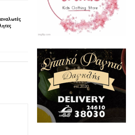
ταναλωτές
λητες