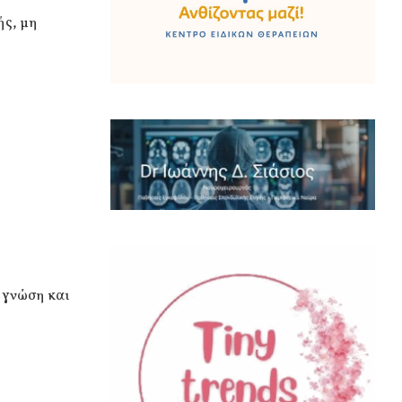
ής, μη
η γνώση και