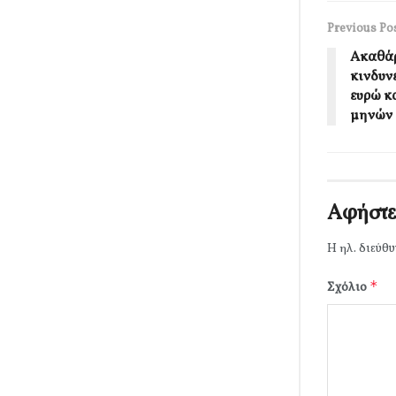
Previous Po
Ακαθάρ
κινδυν
ευρώ κ
μηνών
Αφήστε
Η ηλ. διεύθυ
*
Σχόλιο