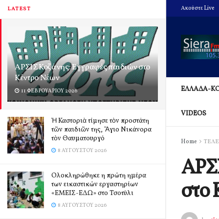
Ακούστε Live
LATEST
ΑΡΣΙΣ Κοζάνης: Εγγραφές παιδιών στο
Κέντρο Νέων
ΕΛΛΑΔΑ-Κ
11 ΦΕΒΡΟΥΑΡΊΟΥ 2026
VIDEOS
Ἡ Καστοριὰ τίμησε τὸν προστάτη
τῶν παιδιῶν της, Ἅγιο Νικάνορα
τὸν Θαυματουργό
Home
ΤΕΛΕ
8 ΑΥΓΟΎΣΤΟΥ 2026
ΑΡΣΙ
Ολοκληρώθηκε η πρώτη ημέρα
στο 
των εικαστικών εργαστηρίων
«ΕΜΕΙΣ-ΕΔΩ» στο Τσοτύλι
8 ΑΥΓΟΎΣΤΟΥ 2026