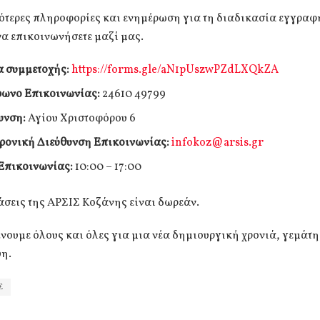
ότερες πληροφορίες και ενημέρωση για τη διαδικασία εγγραφ
να επικοινωνήσετε μαζί μας.
 συμμετοχής:
https://forms.gle/aN1pUszwPZdLXQkZA
ωνο Επικοινωνίας:
24610 49799
υνση:
Αγίου Χριστοφόρου 6
ρονική Διεύθυνση Επικοινωνίας:
infokoz@arsis.gr
Επικοινωνίας:
10:00 – 17:00
άσεις της ΑΡΣΙΣ Κοζάνης είναι δωρεάν.
νουμε όλους και όλες για μια νέα δημιουργική χρονιά, γεμάτ
η.
Σ