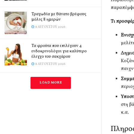
παραπέμψε
Τραγωδία με θάνατο βρέφους
μόλις 8 ημερών
Τι προσφέ
8 ΑΥΓΟΎΣΤΟΥ 2026
Ενισχ
μελέτ
Τα φρούτα που επιλέγουν 4
ενδοκρινολόγοι για καλύτερο
Δημιο
έλεγχο του σακχάρου
Κοζάν
8 ΑΥΓΟΎΣΤΟΥ 2026
παιχν
Συμμ
LOAD MORE
περιο
Υποστ
στη β
κ.α.
Πληρο