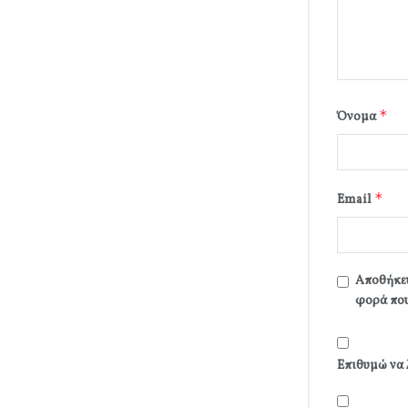
*
Όνομα
*
Email
Αποθήκευ
φορά που
Επιθυμώ να 