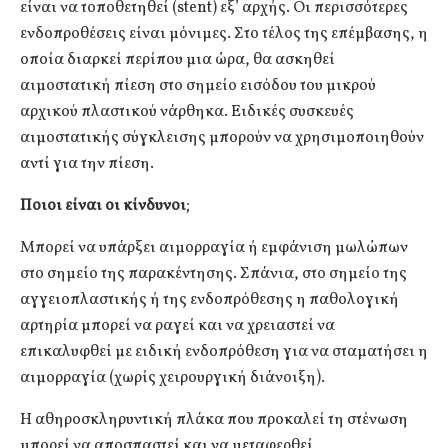
είναι να τοποθετηθεί (stent) εξ’ αρχής. Οι περισσότερες
ενδοπροθέσεις είναι μόνιμες. Στο τέλος της επέμβασης, η
οποία διαρκεί περίπου μια ώρα, θα ασκηθεί
αιμοστατική πίεση στο σημείο εισόδου του μικρού
αρχικού πλαστικού νάρθηκα. Ειδικές συσκευές
αιμοστατικής σύγκλεισης μπορούν να χρησιμοποιηθούν
αντί για την πίεση.
Ποιοι είναι οι κίνδυνοι
;
Μπορεί να υπάρξει αιμορραγία ή εμφάνιση μωλώπων
στο σημείο της παρακέντησης. Σπάνια, στο σημείο της
αγγειοπλαστικής ή της ενδοπρόθεσης η παθολογική
αρτηρία μπορεί να ραγεί και να χρειαστεί να
επικαλυφθεί με ειδική ενδοπρόθεση για να σταματήσει η
αιμορραγία (χωρίς χειρουργική διάνοιξη).
Η αθηροσκληρυντική πλάκα που προκαλεί τη στένωση
μπορεί να αποσπαστεί και να μεταφερθεί