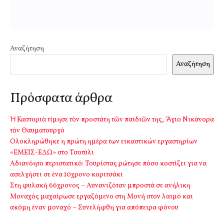
Αναζήτηση
Αναζήτηση
Πρόσφατα άρθρα
Ἡ Καστοριὰ τίμησε τὸν προστάτη τῶν παιδιῶν της, Ἅγιο Νικάνορα
τὸν Θαυματουργό
Ολοκληρώθηκε η πρώτη ημέρα των εικαστικών εργαστηρίων
«ΕΜΕΙΣ-ΕΔΩ» στο Τσοτύλι
Αδιανόητο περιστατικό: Τουρίστας ρώτησε πόσο κοστίζει για να
ασελγήσει σε ένα 10χρονο κοριτσάκι
Στη φυλακή 66χρονος – Αυνανιζόταν μπροστά σε ανήλικη
Μοναχός μαχαίρωσε εργαζόμενο στη Μονή στον λαιμό και
ακόμη έναν μοναχό – Συνελήφθη για απόπειρα φόνου