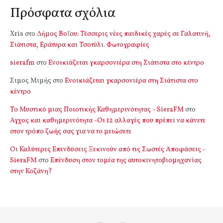
Πρόσφατα σχόλια
Xris
στο
Δήμος Βοΐου: Τέσσερις νέες παιδικές χαρές σε Γαλατινή,
Σιάτιστα, Εράτυρα και Τσοτύλι. Φωτογραφίες
sierafm
στο
Ενοικιάζεται γκαρσονιέρα στη Σιάτιστα στο κέντρο
Σιμος Μιμής
στο
Ενοικιάζεται γκαρσονιέρα στη Σιάτιστα στο
κέντρο
Το Μυστικό μιας Ποιοτικής Καθημερινότητας - SieraFM
στο
Αγχος και καθημερινότητα -Οι 12 αλλαγές που πρέπει να κάνετε
στον τρόπο ζωής σας για να το μειώσετε
Οι Καλύτερες Επενδύσεις Ξεκινούν από τις Σωστές Αποφάσεις -
SieraFM
στο
Επένδυση στον τομέα της αυτοκινητοβιομηχανίας
στην Κοζάνη?