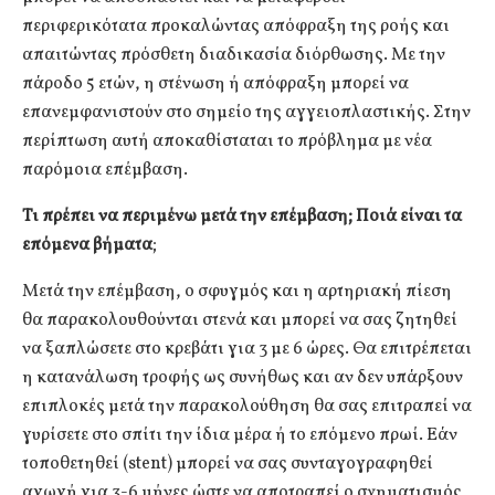
περιφερικότατα προκαλώντας απόφραξη της ροής και
απαιτώντας πρόσθετη διαδικασία διόρθωσης. Με την
πάροδο 5 ετών, η στένωση ή απόφραξη μπορεί να
επανεμφανιστούν στο σημείο της αγγειοπλαστικής. Στην
περίπτωση αυτή αποκαθίσταται το πρόβλημα με νέα
παρόμοια επέμβαση.
Τι πρέπει να περιμένω μετά την επέμβαση; Ποιά είναι τα
επόμενα βήματα
;
Μετά την επέμβαση, ο σφυγμός και η αρτηριακή πίεση
θα παρακολουθούνται στενά και μπορεί να σας ζητηθεί
να ξαπλώσετε στο κρεβάτι για 3 με 6 ώρες. Θα επιτρέπεται
η κατανάλωση τροφής ως συνήθως και αν δεν υπάρξουν
επιπλοκές μετά την παρακολούθηση θα σας επιτραπεί να
γυρίσετε στο σπίτι την ίδια μέρα ή το επόμενο πρωί. Εάν
τοποθετηθεί (stent) μπορεί να σας συνταγογραφηθεί
αγωγή για 3-6 μήνες ώστε να αποτραπεί ο σχηματισμός