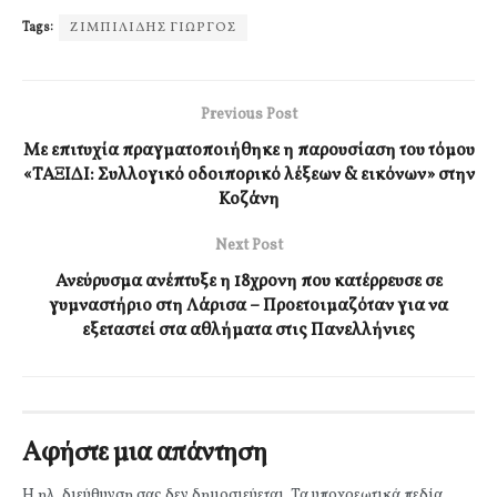
Tags:
ΖΙΜΠΙΛΙΔΗΣ ΓΙΩΡΓΟΣ
Previous Post
Με επιτυχία πραγματοποιήθηκε η παρουσίαση του τόμου
«ΤΑΞΙΔΙ: Συλλογικό οδοιπορικό λέξεων & εικόνων» στην
Κοζάνη
Next Post
Ανεύρυσμα ανέπτυξε η 18χρονη που κατέρρευσε σε
γυμναστήριο στη Λάρισα – Προετοιμαζόταν για να
εξεταστεί στα αθλήματα στις Πανελλήνιες
Αφήστε μια απάντηση
Η ηλ. διεύθυνση σας δεν δημοσιεύεται.
Τα υποχρεωτικά πεδία