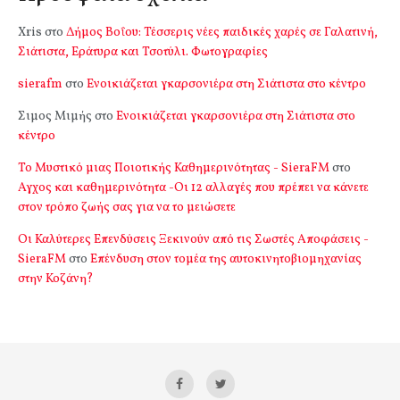
Xris
στο
Δήμος Βοΐου: Τέσσερις νέες παιδικές χαρές σε Γαλατινή,
Σιάτιστα, Εράτυρα και Τσοτύλι. Φωτογραφίες
sierafm
στο
Ενοικιάζεται γκαρσονιέρα στη Σιάτιστα στο κέντρο
Σιμος Μιμής
στο
Ενοικιάζεται γκαρσονιέρα στη Σιάτιστα στο
κέντρο
Το Μυστικό μιας Ποιοτικής Καθημερινότητας - SieraFM
στο
Αγχος και καθημερινότητα -Οι 12 αλλαγές που πρέπει να κάνετε
στον τρόπο ζωής σας για να το μειώσετε
Οι Καλύτερες Επενδύσεις Ξεκινούν από τις Σωστές Αποφάσεις -
SieraFM
στο
Επένδυση στον τομέα της αυτοκινητοβιομηχανίας
στην Κοζάνη?