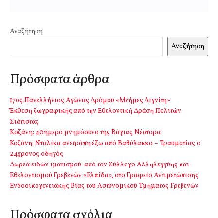
Αναζήτηση
Αναζήτηση
Πρόσφατα άρθρα
17ος Πανελλήνιος Αγώνας Δρόμου «Μνήμες Λιγνίτη»
Έκθεση ζωγραφικής από την Εθελοντική Δράση Πολιτών
Σιάτιστας
Kοζάνη: 40ήμερο μνημόσυνο της Βάγιας Νέστορα
Κοζάνη: Νταλίκα ανετράπη έξω από Βαθύλακκο – Τραυματίας ο
24χρονος οδηγός
Δωρεά ειδών ιματισμού από τον Σύλλογο Αλληλεγγύης και
Εθελοντισμού Γρεβενών «Ελπίδα», στο Γραφείο Αντιμετώπισης
Ενδοοικογενειακής Βίας του Αστυνομικού Τμήματος Γρεβενών
Πρόσφατα σχόλια