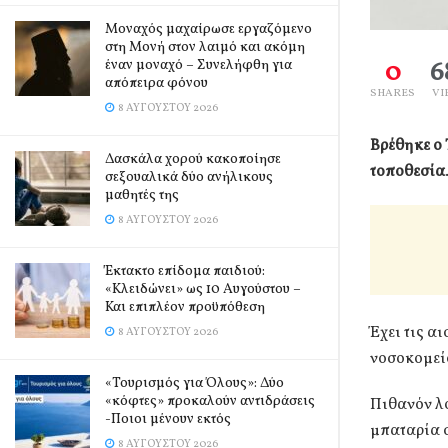
Μοναχός μαχαίρωσε εργαζόμενο
στη Μονή στον λαιμό και ακόμη
0
6
έναν μοναχό – Συνελήφθη για
απόπειρα φόνου
SHARES
VI
8 ΑΥΓΟΎΣΤΟΥ 2026
Βρέθηκε ο
Δασκάλα χορού κακοποίησε
τοποθεσία
σεξουαλικά δύο ανήλικους
μαθητές της
8 ΑΥΓΟΎΣΤΟΥ 2026
Έκτακτο επίδομα παιδιού:
«Κλειδώνει» ως 10 Αυγούστου –
Και επιπλέον προϋπόθεση
Έχει τις α
8 ΑΥΓΟΎΣΤΟΥ 2026
νοσοκομεί
«Τουρισμός για Όλους»: Δύο
«κόφτες» προκαλούν αντιδράσεις
Πιθανόν λό
-Ποιοι μένουν εκτός
μπαταρία σ
8 ΑΥΓΟΎΣΤΟΥ 2026