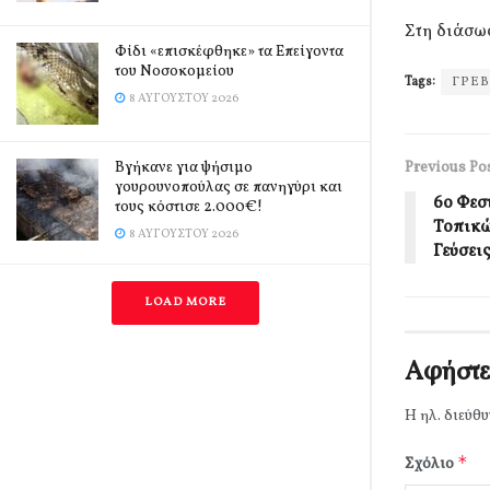
Στη διάσω
Φίδι «επισκέφθηκε» τα Επείγοντα
του Νοσοκομείου
Tags:
ΓΡΕ
8 ΑΥΓΟΎΣΤΟΥ 2026
Βγήκανε για ψήσιμο
Previous Po
γουρουνοπούλας σε πανηγύρι και
6ο Φεσ
τους κόστισε 2.000€!
Τοπικώ
8 ΑΥΓΟΎΣΤΟΥ 2026
Γεύσει
LOAD MORE
Αφήστε
Η ηλ. διεύθυ
*
Σχόλιο