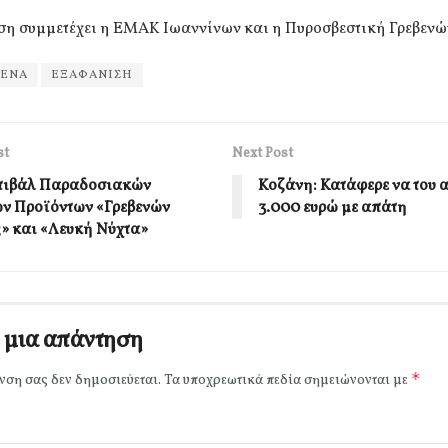
ση συμμετέχει η ΕΜΑΚ Ιωαννίνων και η Πυροσβεστική Γρεβενώ
ΒΕΝΑ
ΕΞΑΦΑΝΙΣΗ
st
Next Post
τιβάλ Παραδοσιακών
Κοζάνη: Κατάφερε να του 
ν Προϊόντων «Γρεβενών
3.000 ευρώ με απάτη
ς» και «Λευκή Νύχτα»
 μια απάντηση
*
νση σας δεν δημοσιεύεται.
Τα υποχρεωτικά πεδία σημειώνονται με