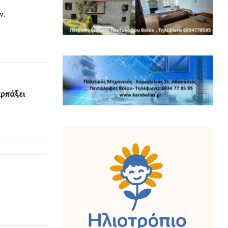
ν.
αρπάξει