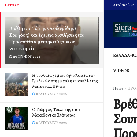
Ακούστε Live
LATEST
Βρέθηκε ο Τάκης Θεοδωρίδης (
Σουηδός) και έχει τις αισθήσεις του.
Προσπάθεια μεταφοράς του σε
νοσοκομείο
ΕΛΛΑΔΑ-Κ
29 ΙΟΥΝΊΟΥ 2025
VIDEOS
Η νεολαία γέμισε την πλατεία των
Γρεβενών στη μεγάλη συναυλία της
Marseaux. Βίντεο
Home
ΠΡΟ
8 ΑΥΓΟΎΣΤΟΥ 2026
Βρέθ
Ο Γιώργος Τσελεπής στον
Σουη
Μακεδονικό Σιάτιστας
8 ΑΥΓΟΎΣΤΟΥ 2026
Προσ