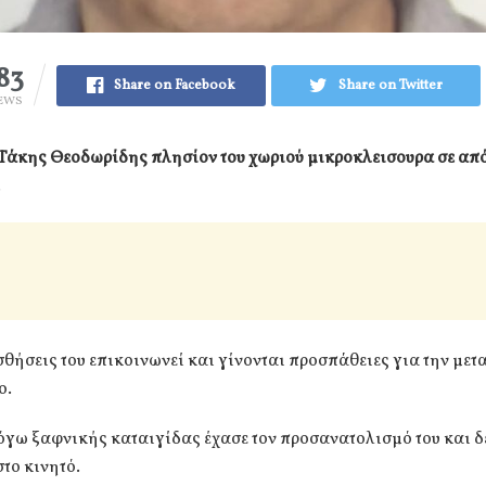
83
Share on Facebook
Share on Twitter
EWS
 Τάκης Θεοδωρίδης πλησίον του χωριού μικροκλεισουρα σε α
.
ισθήσεις του επικοινωνεί και γίνονται προσπάθειες για την μετ
ο.
γω ξαφνικής καταιγίδας έχασε τον προσανατολισμό του και δε
το κινητό.