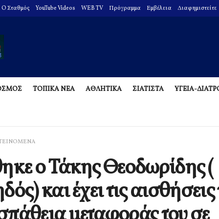
O Σταθμός
YouTube Videos
WEB TV
Πρόγραμμα
Εμβέλεια
Διαφημιστείτε
ΟΣΜΟΣ
ΤΟΠΙΚΑ ΝΕΑ
ΑΘΛΗΤΙΚΑ
ΣΙΑΤΙΣΤΑ
ΥΓΕΙΑ-ΔΙΑΤ
ΤΕΙΝΟΜΕΝΑ
ηκε ο Τάκης Θεοδωρίδης (
δός) και έχει τις αισθήσεις 
πάθεια μεταφοράς του σε