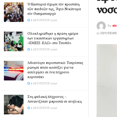
Ἡ Καστοριὰ τίμησε τὸν προστάτη
νοσ
τῶν παιδιῶν της, Ἅγιο Νικάνορα
τὸν Θαυματουργό
8 ΑΥΓΟΎΣΤΟΥ 2026
by
si
in
ΠΡΟΤΕΙΝ
Ολοκληρώθηκε η πρώτη ημέρα
των εικαστικών εργαστηρίων
«ΕΜΕΙΣ-ΕΔΩ» στο Τσοτύλι
8 ΑΥΓΟΎΣΤΟΥ 2026
Αδιανόητο περιστατικό: Τουρίστας
ρώτησε πόσο κοστίζει για να
ασελγήσει σε ένα 10χρονο
κοριτσάκι
8 ΑΥΓΟΎΣΤΟΥ 2026
Στη φυλακή 66χρονος –
Αυνανιζόταν μπροστά σε ανήλικη
8 ΑΥΓΟΎΣΤΟΥ 2026