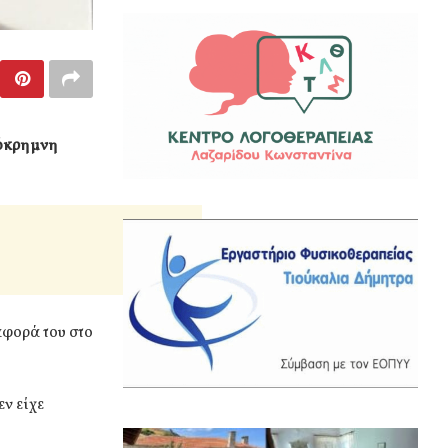
πόκρημνη
αφορά του στο
ν είχε