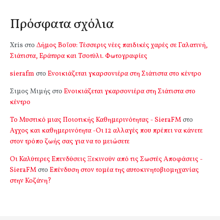
Πρόσφατα σχόλια
Xris
στο
Δήμος Βοΐου: Τέσσερις νέες παιδικές χαρές σε Γαλατινή,
Σιάτιστα, Εράτυρα και Τσοτύλι. Φωτογραφίες
sierafm
στο
Ενοικιάζεται γκαρσονιέρα στη Σιάτιστα στο κέντρο
Σιμος Μιμής
στο
Ενοικιάζεται γκαρσονιέρα στη Σιάτιστα στο
κέντρο
Το Μυστικό μιας Ποιοτικής Καθημερινότητας - SieraFM
στο
Αγχος και καθημερινότητα -Οι 12 αλλαγές που πρέπει να κάνετε
στον τρόπο ζωής σας για να το μειώσετε
Οι Καλύτερες Επενδύσεις Ξεκινούν από τις Σωστές Αποφάσεις -
SieraFM
στο
Επένδυση στον τομέα της αυτοκινητοβιομηχανίας
στην Κοζάνη?