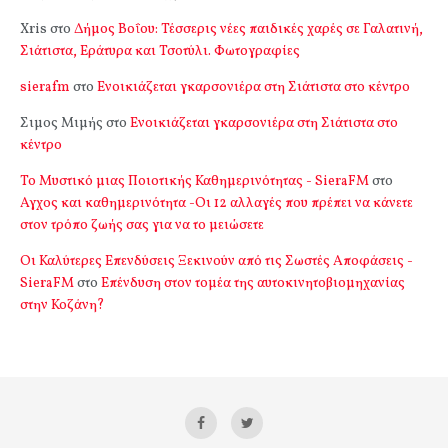
Xris
στο
Δήμος Βοΐου: Τέσσερις νέες παιδικές χαρές σε Γαλατινή,
Σιάτιστα, Εράτυρα και Τσοτύλι. Φωτογραφίες
sierafm
στο
Ενοικιάζεται γκαρσονιέρα στη Σιάτιστα στο κέντρο
Σιμος Μιμής
στο
Ενοικιάζεται γκαρσονιέρα στη Σιάτιστα στο
κέντρο
Το Μυστικό μιας Ποιοτικής Καθημερινότητας - SieraFM
στο
Αγχος και καθημερινότητα -Οι 12 αλλαγές που πρέπει να κάνετε
στον τρόπο ζωής σας για να το μειώσετε
Οι Καλύτερες Επενδύσεις Ξεκινούν από τις Σωστές Αποφάσεις -
SieraFM
στο
Επένδυση στον τομέα της αυτοκινητοβιομηχανίας
στην Κοζάνη?