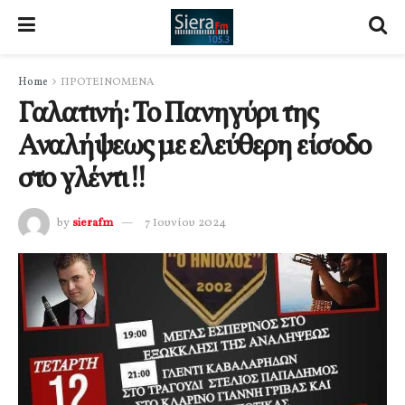
Home
ΠΡΟΤΕΙΝΟΜΕΝΑ
Γαλατινή: Το Πανηγύρι της
Αναλήψεως με ελεύθερη είσοδο
στο γλέντι!!
by
sierafm
7 Ιουνίου 2024