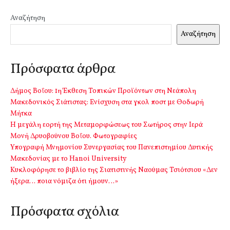
Αναζήτηση
Αναζήτηση
Πρόσφατα άρθρα
Δήμος Βοΐου: 1η Έκθεση Τοπικών Προϊόντων στη Νεάπολη
Μακεδονικός Σιάτιστας: Ενίσχυση στα γκολ ποστ με Θοδωρή
Μήτκα
Η μεγάλη εορτή της Μεταμορφώσεως του Σωτήρος στην Ιερά
Μονή Δρυοβούνου Βοΐου. Φωτογραφίες
Υπογραφή Μνημονίου Συνεργασίας του Πανεπιστημίου Δυτικής
Μακεδονίας με το Hanoi University
Κυκλοφόρησε το βιβλίο της Σιατιστινής Ναούμας Τσιότσιου «Δεν
ήξερα… ποια νόμιζα ότι ήμουν…»
Πρόσφατα σχόλια