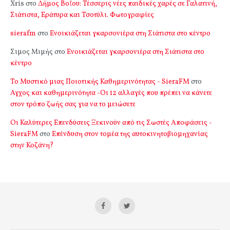
Xris
στο
Δήμος Βοΐου: Τέσσερις νέες παιδικές χαρές σε Γαλατινή,
Σιάτιστα, Εράτυρα και Τσοτύλι. Φωτογραφίες
sierafm
στο
Ενοικιάζεται γκαρσονιέρα στη Σιάτιστα στο κέντρο
Σιμος Μιμής
στο
Ενοικιάζεται γκαρσονιέρα στη Σιάτιστα στο
κέντρο
Το Μυστικό μιας Ποιοτικής Καθημερινότητας - SieraFM
στο
Αγχος και καθημερινότητα -Οι 12 αλλαγές που πρέπει να κάνετε
στον τρόπο ζωής σας για να το μειώσετε
Οι Καλύτερες Επενδύσεις Ξεκινούν από τις Σωστές Αποφάσεις -
SieraFM
στο
Επένδυση στον τομέα της αυτοκινητοβιομηχανίας
στην Κοζάνη?