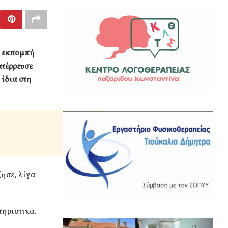
ή εκπομπή
ατέρρευσε
 ίδια στη
ζησε, λίγα
τηριστικά.