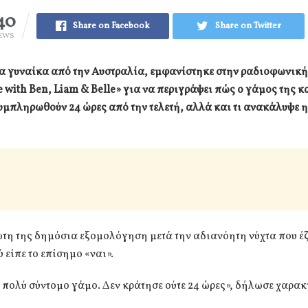
40
Share on Facebook
Share on Twitter
EWS
μια γυναίκα από την Αυστραλία, εμφανίστηκε στην ραδιοφωνικ
e with Ben, Liam & Belle» για να περιγράψει πώς ο γάμος της κ
υμπληρωθούν 24 ώρες από την τελετή, αλλά και τι ανακάλυψε η
τη της δημόσια εξομολόγηση μετά την αδιανόητη νύχτα που έ
 είπε το επίσημο «ναι».
 πολύ σύντομο γάμο. Δεν κράτησε ούτε 24 ώρες», δήλωσε χαρακ