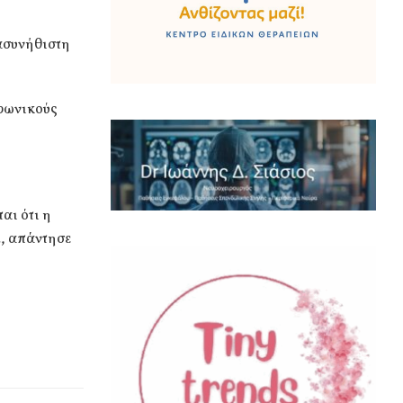
 ασυνήθιστη
οφωνικούς
αι ότι η
έ, απάντησε