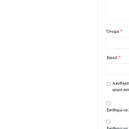
*
Όνομα
*
Email
Αποθήκευ
φορά που
Επιθυμώ να 
Επιθυμώ να 