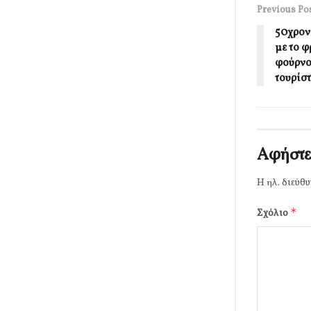
Previous Po
50χρον
με το 
φούρνο
τουρίσ
Αφήστε
Η ηλ. διεύθυ
*
Σχόλιο