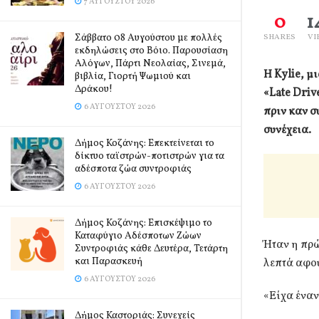
7 ΑΥΓΟΎΣΤΟΥ 2026
0
1
Σάββατο 08 Αυγούστου με πολλές
SHARES
VI
εκδηλώσεις στο Βόιο. Παρουσίαση
Αλόγων, Πάρτι Νεολαίας, Σινεμά,
Η Kylie, 
βιβλία, Γιορτή Ψωμιού και
Δράκου!
«Late Driv
6 ΑΥΓΟΎΣΤΟΥ 2026
πριν καν σ
συνέχεια.
Δήμος Κοζάνης: Επεκτείνεται το
δίκτυο ταϊστρών-ποτιστρών για τα
αδέσποτα ζώα συντροφιάς
6 ΑΥΓΟΎΣΤΟΥ 2026
Δήμος Κοζάνης: Επισκέψιμο το
Καταφύγιο Αδέσποτων Ζώων
Ήταν η πρώ
Συντροφιάς κάθε Δευτέρα, Τετάρτη
και Παρασκευή
λεπτά αφού
6 ΑΥΓΟΎΣΤΟΥ 2026
«Είχα έναν
Δήμος Καστοριάς: Συνεχείς