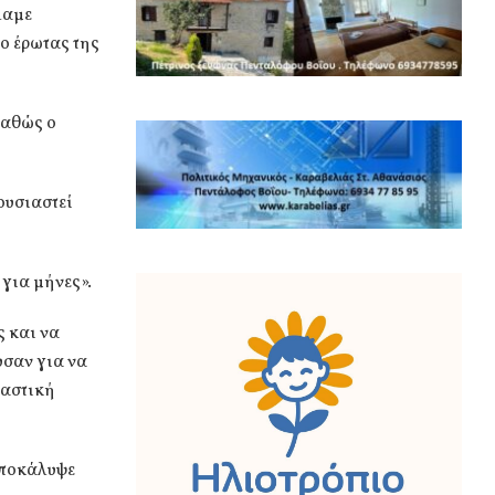
λαμε
ο έρωτας της
καθώς ο
ουσιαστεί
 για μήνες».
ς και να
ύσαν για να
ιαστική
αποκάλυψε