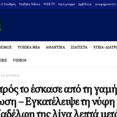
O Σταθμός
YouTube Videos
WEB TV
Πρόγραμμα
Εμβέλεια
Διαφημιστείτε
ΟΣΜΟΣ
ΤΟΠΙΚΑ ΝΕΑ
ΑΘΛΗΤΙΚΑ
ΣΙΑΤΙΣΤΑ
ΥΓΕΙΑ-ΔΙΑΤ
ΞΕΙΣ
VIDEOS
ΑΔΑ-ΚΟΣΜΟΣ
ρός το έσκασε από τη γαμ
ωση – Εγκατέλειψε τη νύφη 
ξαδέλφη της λίγα λεπτά μετ