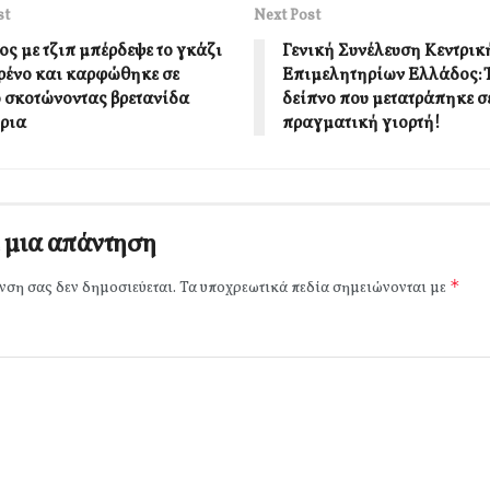
st
Next Post
ος με τζιπ μπέρδεψε το γκάζι
Γενική Συνέλευση Κεντρι
φρένο και καρφώθηκε σε
Επιμελητηρίων Ελλάδος: 
 σκοτώνοντας βρετανίδα
δείπνο που μετατράπηκε σ
τρια
πραγματική γιορτή!
 μια απάντηση
*
νση σας δεν δημοσιεύεται.
Τα υποχρεωτικά πεδία σημειώνονται με