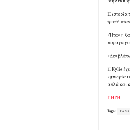
στην εκπομ
Η ιστορία 
τροπή όταν
«Ήταν η ξ
παραγωγο
«Δεν βλέπω
Η Kylie έχ
εμπειρία τ
απλά και κ
ΠΗΓΗ
Tags:
ΓΑΜ