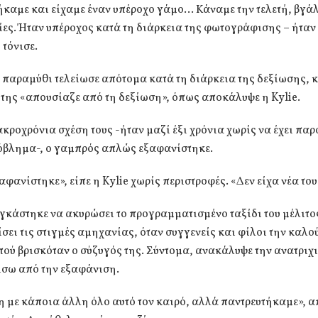
ήκαμε και είχαμε έναν υπέροχο γάμο… Κάναμε την τελετή, βγά
ς. Ήταν υπέροχος κατά τη διάρκεια της φωτογράφισης – ήταν 
 τόνισε.
 παραμύθι τελείωσε απότομα κατά τη διάρκεια της δεξίωσης, 
της «απουσίαζε από τη δεξίωση», όπως αποκάλυψε η Kylie.
κροχρόνια σχέση τους -ήταν μαζί έξι χρόνια χωρίς να έχει παρ
όβλημα-, ο γαμπρός απλώς εξαφανίστηκε.
φανίστηκε», είπε η Kylie χωρίς περιστροφές. «Δεν είχα νέα του
γκάστηκε να ακυρώσει το προγραμματισμένο ταξίδι του μέλιτο
σει τις στιγμές αμηχανίας, όταν συγγενείς και φίλοι την καλο
ού βρισκόταν ο σύζυγός της. Σύντομα, ανακάλυψε την ανατριχ
ίσω από την εξαφάνιση.
η με κάποια άλλη όλο αυτό τον καιρό, αλλά παντρευτήκαμε», 