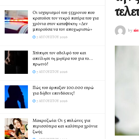
τελε
Οι ισχυρισμοί του 55χρονου που
κρατούσε τον νεκρό πατέρα του για
χρόνια στον καταψύκτη: «Δεν
μπορούσα να τον αποχωριστώ»
by
si
7 ΑΥΓΟΎΣΤΟΥ 2026
Χτύπησε τον αδελφό του και
απείλησε τη μητέρα του για το…
πρωινό!
7 ΑΥΓΟΎΣΤΟΥ 2026
Πώς του άρπαξαν 100.000 ευρώ
για δήθεν επενδύσεις!
7 ΑΥΓΟΎΣΤΟΥ 2026
Mακροζωία: Οι 5 πυλώνες για
περισσότερα και καλύτερα χρόνια
ζωής