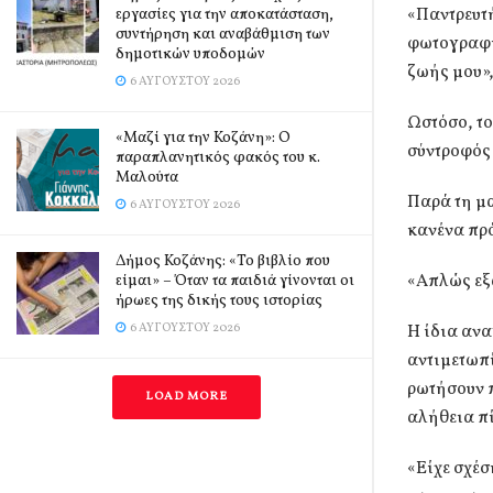
«Παντρευτ
εργασίες για την αποκατάσταση,
συντήρηση και αναβάθμιση των
φωτογραφίε
δημοτικών υποδομών
ζωής μου»,
6 ΑΥΓΟΎΣΤΟΥ 2026
Ωστόσο, το
«Μαζί για την Κοζάνη»: Ο
σύντροφός 
παραπλανητικός φακός του κ.
Μαλούτα
Παρά τη μα
6 ΑΥΓΟΎΣΤΟΥ 2026
κανένα πρ
Δήμος Κοζάνης: «Το βιβλίο που
«Απλώς εξα
είμαι» – Όταν τα παιδιά γίνονται οι
ήρωες της δικής τους ιστορίας
Η ίδια ανα
6 ΑΥΓΟΎΣΤΟΥ 2026
αντιμετωπί
ρωτήσουν π
LOAD MORE
αλήθεια π
«Είχε σχέσ