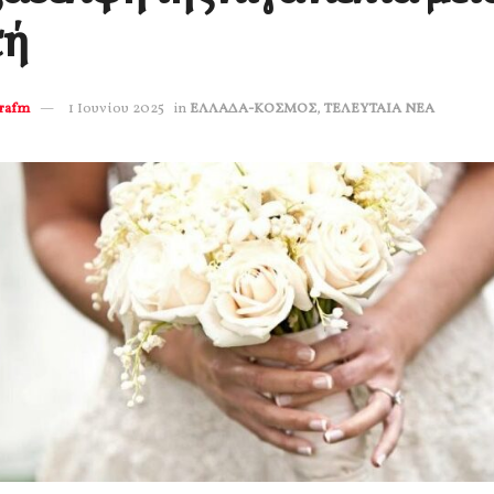
τή
erafm
1 Ιουνίου 2025
in
ΕΛΛΑΔΑ-ΚΟΣΜΟΣ
,
ΤΕΛΕΥΤΑΙΑ ΝΕΑ