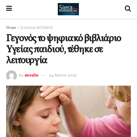
Home
ΕΛΛΑΔΑ-ΚΟΣΜΟΣ
Γεγονός το ψηφιακό βιβλιάριο
Υγείας παιδιού, τέθηκε σε
λειτουργία
by
sierafm
24 Μαΐου 2022