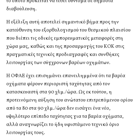
το οποίο πρόκειται να τεθεί σύντομα σε δημόσια
διαβούλευση.
Η εξέλιξη αυτή αποτελεί σημαντικό βήμα προς την
κατεύθυνση του εξορθολογισμού του θεσμικού πλαισίου
που διέπει τις οδικές εμπορευματικές μεταφορές στη
χώρα μας, καθώς και της προσαρμογής του ΚΟΚ στις
πραγματικές τεχνικές προδιαγραφές και συνθήκες
λειτουργίας των σύγχρονων βαρέων οχημάτων.
Η ΟΦΑΕ έχει επισημάνει επανειλημμένα ότι τα βαρέα
οχήματα φέρουν περιοριστή ταχύτητας από τον
κατασκευαστή στα 90 χλμ./ώρα. Ως εκ τούτου, η
προτεινόμενη αύξηση του ανώτατου επιτρεπόμενου ορίου
από τα 80 στα 90 χλμ./ώρα δεν εισάγει ένα νέο,
υψηλότερο επίπεδο ταχύτητας για τα βαρέα οχήματα,
αλλά αναγνωρίζει το ήδη υφιστάμενο τεχνικό όριο
λειτουργίας τους.