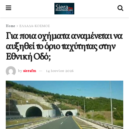
Home
ΕΛΛΑΔΑ-ΚΟΣΜΟΣ
Για ποια οχήματα αναμένεται να
αυξηθεί το όριο ταχύτητας στην
Εθνική Οδό;
by
sierafm
14 Ιουνίου 2026