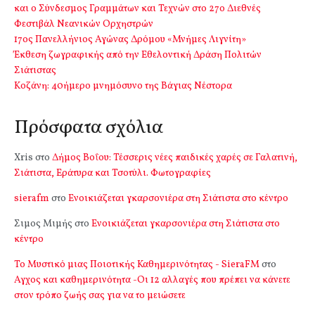
και ο Σύνδεσμος Γραμμάτων και Τεχνών στο 27ο Διεθνές
Φεστιβάλ Νεανικών Ορχηστρών
17ος Πανελλήνιος Αγώνας Δρόμου «Μνήμες Λιγνίτη»
Έκθεση ζωγραφικής από την Εθελοντική Δράση Πολιτών
Σιάτιστας
Kοζάνη: 40ήμερο μνημόσυνο της Βάγιας Νέστορα
Πρόσφατα σχόλια
Xris
στο
Δήμος Βοΐου: Τέσσερις νέες παιδικές χαρές σε Γαλατινή,
Σιάτιστα, Εράτυρα και Τσοτύλι. Φωτογραφίες
sierafm
στο
Ενοικιάζεται γκαρσονιέρα στη Σιάτιστα στο κέντρο
Σιμος Μιμής
στο
Ενοικιάζεται γκαρσονιέρα στη Σιάτιστα στο
κέντρο
Το Μυστικό μιας Ποιοτικής Καθημερινότητας - SieraFM
στο
Αγχος και καθημερινότητα -Οι 12 αλλαγές που πρέπει να κάνετε
στον τρόπο ζωής σας για να το μειώσετε