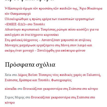
Ἡ Καστοριὰ τίμησε τὸν προστάτη τῶν παιδιῶν της, Ἅγιο Νικάνορα
τὸν Θαυματουργό
Ολοκληρώθηκε η πρώτη ημέρα των εικαστικών εργαστηρίων
«ΕΜΕΙΣ-ΕΔΩ» στο Τσοτύλι
Αδιανόητο περιστατικό: Τουρίστας ρώτησε πόσο κοστίζει για να
ασελγήσει σε ένα 10χρονο κοριτσάκι
Στη φυλακή 66χρονος – Αυνανιζόταν μπροστά σε ανήλικη
Μοναχός μαχαίρωσε εργαζόμενο στη Μονή στον λαιμό και
ακόμη έναν μοναχό – Συνελήφθη για απόπειρα φόνου
Πρόσφατα σχόλια
Xris
στο
Δήμος Βοΐου: Τέσσερις νέες παιδικές χαρές σε Γαλατινή,
Σιάτιστα, Εράτυρα και Τσοτύλι. Φωτογραφίες
sierafm
στο
Ενοικιάζεται γκαρσονιέρα στη Σιάτιστα στο κέντρο
Σιμος Μιμής
στο
Ενοικιάζεται γκαρσονιέρα στη Σιάτιστα στο
κέντρο