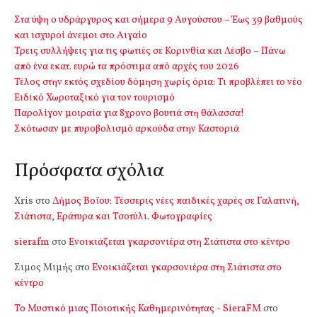
Στα ύψη ο υδράργυρος και σήμερα 9 Αυγούστου – Έως 39 βαθμούς
και ισχυροί άνεμοι στο Αιγαίο
Τρεις συλλήψεις για τις φωτιές σε Κορινθία και Λέσβο – Πάνω
από ένα εκατ. ευρώ τα πρόστιμα από αρχές του 2026
Τέλος στην εκτός σχεδίου δόμηση χωρίς όρια: Τι προβλέπει το νέο
Ειδικό Χωροταξικό για τον τουρισμό
Παρολίγον μοιραία για 8χρονο βουτιά στη θάλασσα!
Σκότωσαν με πυροβολισμό αρκούδα στην Καστοριά
Πρόσφατα σχόλια
Xris
στο
Δήμος Βοΐου: Τέσσερις νέες παιδικές χαρές σε Γαλατινή,
Σιάτιστα, Εράτυρα και Τσοτύλι. Φωτογραφίες
sierafm
στο
Ενοικιάζεται γκαρσονιέρα στη Σιάτιστα στο κέντρο
Σιμος Μιμής
στο
Ενοικιάζεται γκαρσονιέρα στη Σιάτιστα στο
κέντρο
Το Μυστικό μιας Ποιοτικής Καθημερινότητας - SieraFM
στο