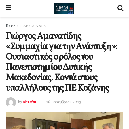
Home
ΤΕΛΕΥΤΑΙΑ ΝΕΑ
Γιώργος Αμανατίδης
«Συμμαχία για την Ανάπτυξη»:
Ουσιαστικός ο ρόλος του
Πανεπιστημίου Δυτικής
Μακεδονίας. Κοντά στους
υπαλλήλους της ΠΕ Κοζάνης
by
sierafm
26 Σεπτεμβρίου 2023