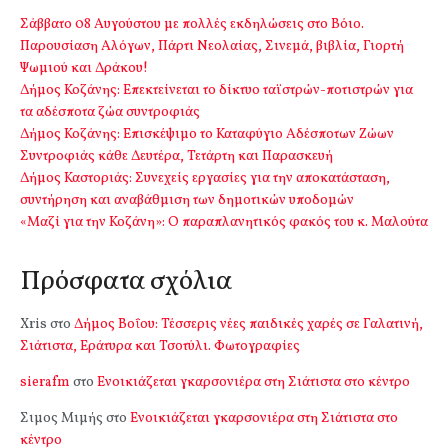
Σάββατο 08 Αυγούστου με πολλές εκδηλώσεις στο Βόιο.
Παρουσίαση Αλόγων, Πάρτι Νεολαίας, Σινεμά, βιβλία, Γιορτή
Ψωμιού και Δράκου!
Δήμος Κοζάνης: Επεκτείνεται το δίκτυο ταϊστρών-ποτιστρών για
τα αδέσποτα ζώα συντροφιάς
Δήμος Κοζάνης: Επισκέψιμο το Καταφύγιο Αδέσποτων Ζώων
Συντροφιάς κάθε Δευτέρα, Τετάρτη και Παρασκευή
Δήμος Καστοριάς: Συνεχείς εργασίες για την αποκατάσταση,
συντήρηση και αναβάθμιση των δημοτικών υποδομών
«Μαζί για την Κοζάνη»: Ο παραπλανητικός φακός του κ. Μαλούτα
Πρόσφατα σχόλια
Xris
στο
Δήμος Βοΐου: Τέσσερις νέες παιδικές χαρές σε Γαλατινή,
Σιάτιστα, Εράτυρα και Τσοτύλι. Φωτογραφίες
sierafm
στο
Ενοικιάζεται γκαρσονιέρα στη Σιάτιστα στο κέντρο
Σιμος Μιμής
στο
Ενοικιάζεται γκαρσονιέρα στη Σιάτιστα στο
κέντρο