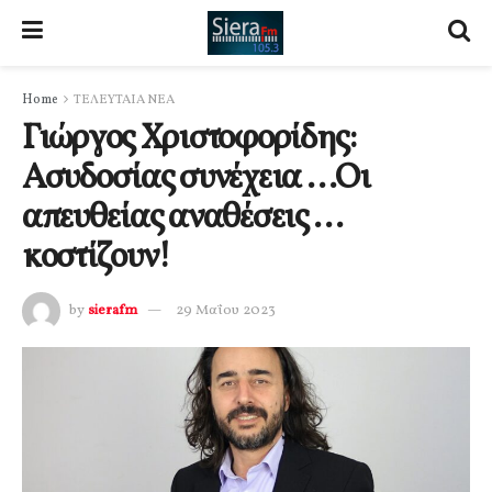
Home
ΤΕΛΕΥΤΑΙΑ ΝΕΑ
Γιώργος Χριστοφορίδης:
Ασυδοσίας συνέχεια …Οι
απευθείας αναθέσεις …
κοστίζουν!
by
sierafm
29 Μαΐου 2023