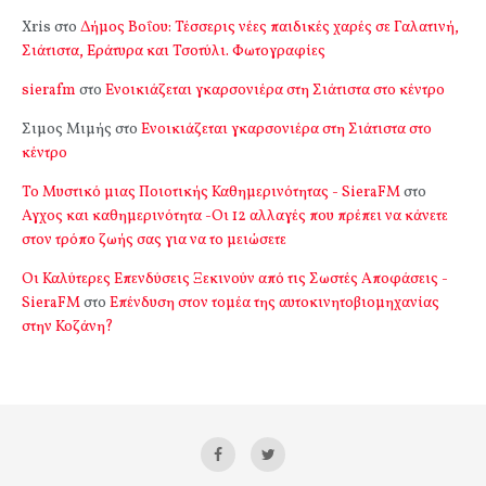
Xris
στο
Δήμος Βοΐου: Τέσσερις νέες παιδικές χαρές σε Γαλατινή,
Σιάτιστα, Εράτυρα και Τσοτύλι. Φωτογραφίες
sierafm
στο
Ενοικιάζεται γκαρσονιέρα στη Σιάτιστα στο κέντρο
Σιμος Μιμής
στο
Ενοικιάζεται γκαρσονιέρα στη Σιάτιστα στο
κέντρο
Το Μυστικό μιας Ποιοτικής Καθημερινότητας - SieraFM
στο
Αγχος και καθημερινότητα -Οι 12 αλλαγές που πρέπει να κάνετε
στον τρόπο ζωής σας για να το μειώσετε
Οι Καλύτερες Επενδύσεις Ξεκινούν από τις Σωστές Αποφάσεις -
SieraFM
στο
Επένδυση στον τομέα της αυτοκινητοβιομηχανίας
στην Κοζάνη?