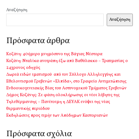
Αναζήτηση
Αναζήτηση
Πρόσφατα άρθρα
Kοζάνη: 40ήμερο μνημόσυνο της Βάγιας Νέστορα
Κοζάνη: Νταλίκα ανετράπη έξω από Βαθύλακκο – Τραυματίας ο
24χρονος οδηγός
Δωρεά ειδών ιματισμού από τον Σύλλογο Αλληλεγγύης και
Εθελοντισμού Γρεβενών «Ελπίδα», στο Γραφείο Αντιμετώπισης
Ενδοοικογενειακής Βίας του Αστυνομικού Τμήματος Γρεβενών
Δήμος Κοζάνης: Σε φάση ολοκλήρωσης οι νέοι λέβητες της
Τηλεθέρμανσης – Πανέτοιμη η ΔΕΥΑΚ ενόψει της νέας
θερμαντικής περιόδου
Εκδηλώσεις προς τιμήν των Απόδημων Καστοριανών
Πρόσφατα σχόλια