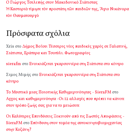
Ο Γιώργος Τσελεπής στον Μακεδονικό Σιάτιστας
Ἡ Καστοριὰ τίμησε τὸν προστάτη τῶν παιδιῶν της, Ἅγιο Νικάνορα
τὸν Θαυματουργό
Πρόσφατα σχόλια
Xris
στο
Δήμος Βοΐου: Τέσσερις νέες παιδικές χαρές σε Γαλατινή,
Σιάτιστα, Εράτυρα και Τσοτύλι. Φωτογραφίες
sierafm
στο
Ενοικιάζεται γκαρσονιέρα στη Σιάτιστα στο κέντρο
Σιμος Μιμής
στο
Ενοικιάζεται γκαρσονιέρα στη Σιάτιστα στο
κέντρο
Το Μυστικό μιας Ποιοτικής Καθημερινότητας - SieraFM
στο
Αγχος και καθημερινότητα -Οι 12 αλλαγές που πρέπει να κάνετε
στον τρόπο ζωής σας για να το μειώσετε
Οι Καλύτερες Επενδύσεις Ξεκινούν από τις Σωστές Αποφάσεις -
SieraFM
στο
Επένδυση στον τομέα της αυτοκινητοβιομηχανίας
στην Κοζάνη?