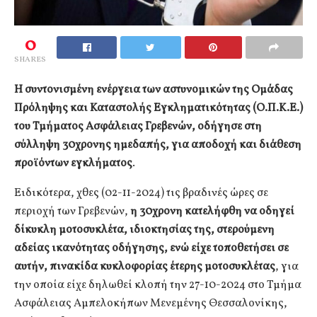
0
SHARES
Η συντονισμένη ενέργεια των αστυνομικών της Ομάδας
Πρόληψης και Καταστολής Εγκληματικότητας (Ο.Π.Κ.Ε.)
του Τμήματος Ασφάλειας Γρεβενών, οδήγησε στη
σύλληψη 30χρονης ημεδαπής, για αποδοχή και διάθεση
προϊόντων εγκλήματος
.
Ειδικότερα, χθες (02-11-2024) τις βραδινές ώρες σε
περιοχή των Γρεβενών,
η 30χρονη κατελήφθη να οδηγεί
δίκυκλη μοτοσυκλέτα, ιδιοκτησίας της, στερούμενη
αδείας ικανότητας οδήγησης, ενώ είχε τοποθετήσει σε
αυτήν, πινακίδα κυκλοφορίας έτερης μοτοσυκλέτας
, για
την οποία είχε δηλωθεί κλοπή την 27-10-2024 στο Τμήμα
Ασφάλειας Αμπελοκήπων Μενεμένης Θεσσαλονίκης,