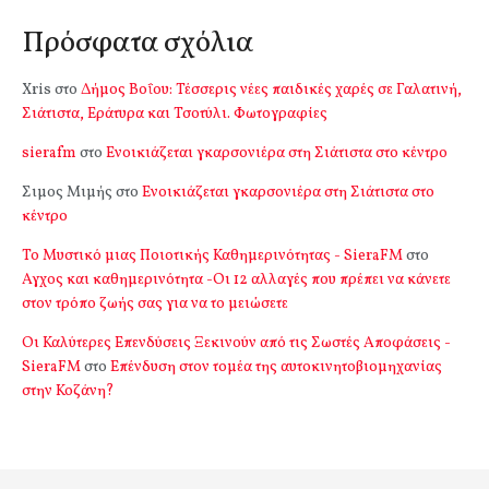
Πρόσφατα σχόλια
Xris
στο
Δήμος Βοΐου: Τέσσερις νέες παιδικές χαρές σε Γαλατινή,
Σιάτιστα, Εράτυρα και Τσοτύλι. Φωτογραφίες
sierafm
στο
Ενοικιάζεται γκαρσονιέρα στη Σιάτιστα στο κέντρο
Σιμος Μιμής
στο
Ενοικιάζεται γκαρσονιέρα στη Σιάτιστα στο
κέντρο
Το Μυστικό μιας Ποιοτικής Καθημερινότητας - SieraFM
στο
Αγχος και καθημερινότητα -Οι 12 αλλαγές που πρέπει να κάνετε
στον τρόπο ζωής σας για να το μειώσετε
Οι Καλύτερες Επενδύσεις Ξεκινούν από τις Σωστές Αποφάσεις -
SieraFM
στο
Επένδυση στον τομέα της αυτοκινητοβιομηχανίας
στην Κοζάνη?