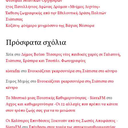
Φεστιβάλ Νεανικών Ορχηστρών
17ος Πανελλήνιος Αγώνας Δρόμου «Μνήμες Λιγνίτη»
Έκθεση ζωγραφικής από την Εθελοντική Δράση Πολιτών
Σιάτιστας
Kοζάνη: 40ήμερο μνημόσυνο της Βάγιας Νέστορα
Πρόσφατα σχόλια
Xris
στο
Δήμος Βοΐου: Τέσσερις νέες παιδικές χαρές σε Γαλατινή,
Σιάτιστα, Εράτυρα και Τσοτύλι. Φωτογραφίες
sierafm
στο
Ενοικιάζεται γκαρσονιέρα στη Σιάτιστα στο κέντρο
Σιμος Μιμής
στο
Ενοικιάζεται γκαρσονιέρα στη Σιάτιστα στο
κέντρο
Το Μυστικό μιας Ποιοτικής Καθημερινότητας - SieraFM
στο
Αγχος και καθημερινότητα -Οι 12 αλλαγές που πρέπει να κάνετε
στον τρόπο ζωής σας για να το μειώσετε
Οι Καλύτερες Επενδύσεις Ξεκινούν από τις Σωστές Αποφάσεις -
SieraFM
στο
Επένδυση στον τομέα της αυτοκινητοβιομηχανίας