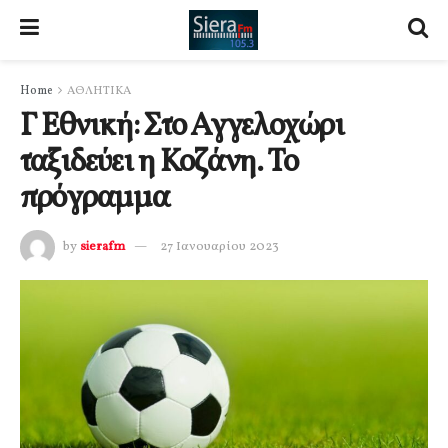
Home
ΑΘΛΗΤΙΚΑ
Γ Εθνική: Στο Αγγελοχώρι
ταξιδεύει η Κοζάνη. Το
πρόγραμμα
by
sierafm
27 Ιανουαρίου 2023