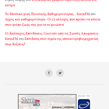
Σιμος Μιμής
στο
Ενοικιάζεται γκαρσονιέρα στη Σιάτιστα στο
κέντρο
Το Μυστικό μιας Ποιοτικής Καθημερινότητας - SieraFM
στο
Αγχος και καθημερινότητα -Οι 12 αλλαγές που πρέπει να κάνετε
στον τρόπο ζωής σας για να το μειώσετε
Οι Καλύτερες Επενδύσεις Ξεκινούν από τις Σωστές Αποφάσεις -
SieraFM
στο
Επένδυση στον τομέα της αυτοκινητοβιομηχανίας
στην Κοζάνη?