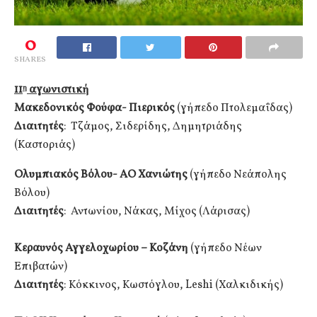
0
SHARES
11
αγωνιστική
η
Μακεδονικός Φούφα- Πιερικός
(γήπεδο Πτολεμαΐδας)
Διαιτητές
: Τζάμος, Σιδερίδης, Δημητριάδης
(Καστοριάς)
Ολυμπιακός Βόλου- ΑΟ Χανιώτης
(γήπεδο Νεάπολης
Βόλου)
Διαιτητές
: Αντωνίου, Νάκας, Μίχος (Λάρισας)
Κεραυνός Αγγελοχωρίου – Κοζάνη
(γήπεδο Νέων
Επιβατών)
Διαιτητές
: Κόκκινος, Κωστόγλου, Leshi (Χαλκιδικής)