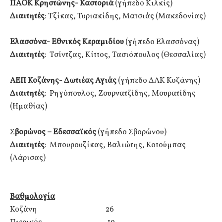
ΠΑΟΚ Κρηστώνης- Καστοριά
(γήπεδο Κιλκίς)
Διαιτητές
: Τζίκας, Τυριακίδης, Ματσιάς (Μακεδονίας)
Ελασσόνα- Εθνικός Κεραμιδίου
(γήπεδο Ελασσόνας)
Διαιτητές
: Τσίντζας, Κίττος, Τασιόπουλος (Θεσσαλίας)
ΑΕΠ Κοζάνης- Δωτιέας Αγιάς
(γήπεδο ΔΑΚ Κοζάνης)
Διαιτητές
: Ρηγόπουλος, Ζουρνατζίδης, Μουρατίδης
(Ημαθίας)
Σ
βορώνος – Εδεσσαϊκός
(γήπεδο Σβορώνου)
Διαιτητές
: Μπουρουζίκας, Βαλιώτης, Κοτούμπας
(Λάρισας)
Βαθμολογία
Κοζάνη 26