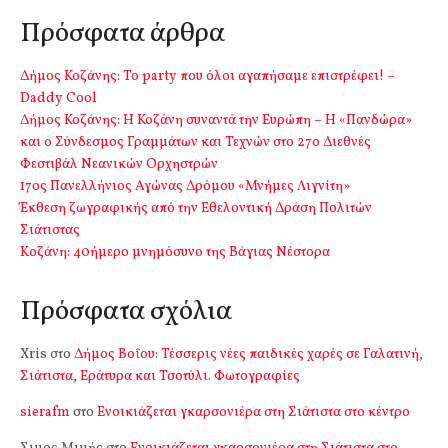
Πρόσφατα άρθρα
Δήμος Κοζάνης: Το party που όλοι αγαπήσαμε επιστρέφει! –
Daddy Cool
Δήμος Κοζάνης: Η Κοζάνη συναντά την Ευρώπη – Η «Πανδώρα»
και ο Σύνδεσμος Γραμμάτων και Τεχνών στο 27ο Διεθνές
Φεστιβάλ Νεανικών Ορχηστρών
17ος Πανελλήνιος Αγώνας Δρόμου «Μνήμες Λιγνίτη»
Έκθεση ζωγραφικής από την Εθελοντική Δράση Πολιτών
Σιάτιστας
Kοζάνη: 40ήμερο μνημόσυνο της Βάγιας Νέστορα
Πρόσφατα σχόλια
Xris
στο
Δήμος Βοΐου: Τέσσερις νέες παιδικές χαρές σε Γαλατινή,
Σιάτιστα, Εράτυρα και Τσοτύλι. Φωτογραφίες
sierafm
στο
Ενοικιάζεται γκαρσονιέρα στη Σιάτιστα στο κέντρο