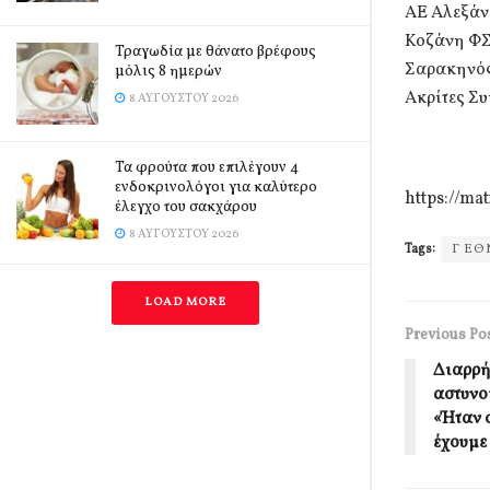
ΑΕ Αλεξάν
Κοζάνη ΦΣ
Τραγωδία με θάνατο βρέφους
Σαρακηνός
μόλις 8 ημερών
Ακρίτες Συ
8 ΑΥΓΟΎΣΤΟΥ 2026
Τα φρούτα που επιλέγουν 4
ενδοκρινολόγοι για καλύτερο
https://ma
έλεγχο του σακχάρου
8 ΑΥΓΟΎΣΤΟΥ 2026
Tags:
Γ ΕΘ
LOAD MORE
Previous Po
Διαρρή
αστυνο
«Ήταν 
έχουμε