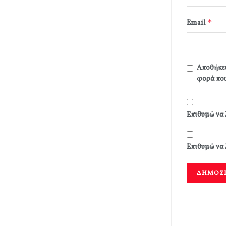
*
Email
Αποθήκευ
φορά που
Επιθυμώ να 
Επιθυμώ να 