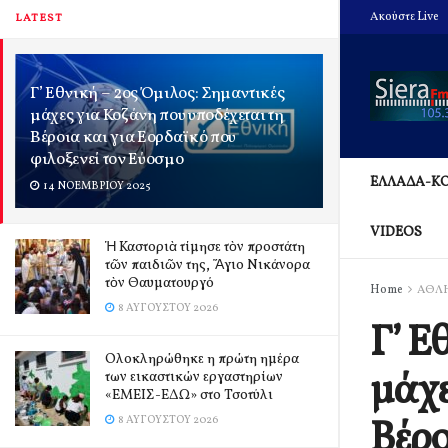
Ακούστε Live
LATEST
Γ’ Εθνική – 2ος Όμιλος: Σημαντικές
μάχες για Κοζάνη που υποδέχεται τη
Βέροια και για Εορδαϊκό που
φιλοξενεί τον Εύοσμο
ΕΛΛΑΔΑ-Κ
14 ΝΟΕΜΒΡΊΟΥ 2025
VIDEOS
Ἡ Καστοριὰ τίμησε τὸν προστάτη
τῶν παιδιῶν της, Ἅγιο Νικάνορα
τὸν Θαυματουργό
Home
ΑΘΛ
8 ΑΥΓΟΎΣΤΟΥ 2026
Γ’ Ε
Ολοκληρώθηκε η πρώτη ημέρα
μάχε
των εικαστικών εργαστηρίων
«ΕΜΕΙΣ-ΕΔΩ» στο Τσοτύλι
Βέρο
8 ΑΥΓΟΎΣΤΟΥ 2026