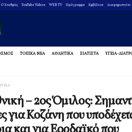
O Σταθμός
YouTube Videos
WEB TV
Πρόγραμμα
Εμβέλεια
Διαφημιστείτε
ΟΣΜΟΣ
ΤΟΠΙΚΑ ΝΕΑ
ΑΘΛΗΤΙΚΑ
ΣΙΑΤΙΣΤΑ
ΥΓΕΙΑ-ΔΙΑΤ
ΗΤΙΚΑ
θνική – 2ος Όμιλος: Σημαντ
ς για Κοζάνη που υποδέχετα
ια και για Εορδαϊκό που