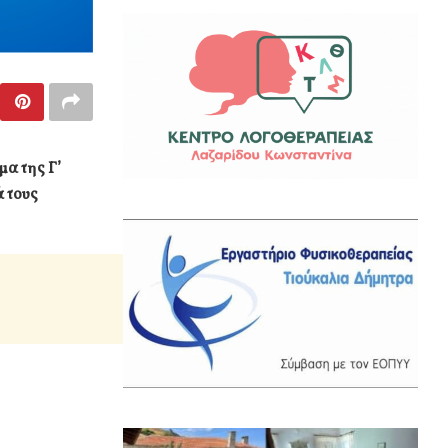
μα της Γ’
 τους