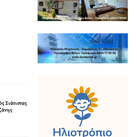
ς Σιάτιστας
ζάνης