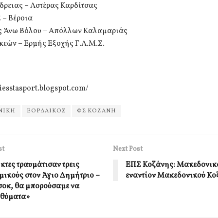
δρειας – Αστέρας Καρδίτσας
 – Βέροια
 Άνω Βόλου – Απόλλων Καλαμαριάς
κεών – Ερμής Εξοχής Γ.Α.Μ.Σ.
tiesstasport.blogspot.com/
ΝΙΚΗ
ΕΟΡΔΑΙΚΟΣ
ΦΣ ΚΟΖΑΝΗ
st
Next Post
κτες τραυμάτισαν τρεις
ΕΠΣ Κοζάνης: Μακεδονικό
μικούς στον Άγιο Δημήτριο –
εναντίον Μακεδονικού Κο
σοκ, θα μπορούσαμε να
 θύματα»