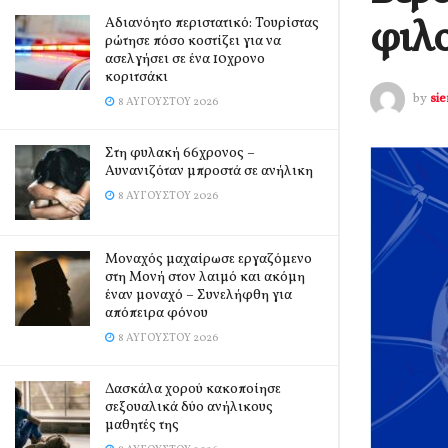
φιλο
Αδιανόητο περιστατικό: Τουρίστας
ρώτησε πόσο κοστίζει για να
ασελγήσει σε ένα 10χρονο
κοριτσάκι
by
si
8 ΑΥΓΟΎΣΤΟΥ 2026
Στη φυλακή 66χρονος –
Αυνανιζόταν μπροστά σε ανήλικη
8 ΑΥΓΟΎΣΤΟΥ 2026
Μοναχός μαχαίρωσε εργαζόμενο
στη Μονή στον λαιμό και ακόμη
έναν μοναχό – Συνελήφθη για
απόπειρα φόνου
8 ΑΥΓΟΎΣΤΟΥ 2026
Δασκάλα χορού κακοποίησε
σεξουαλικά δύο ανήλικους
μαθητές της