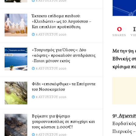
8 ΑΥΓΟΎΣΤΟΥ 2026
Έκτακτο επίδομα παιδιού:
«Κλειδώνει» ως 10 Αυγούστου –
0
Και επιπλέον προϋπόθεση
8 ΑΥΓΟΎΣΤΟΥ 2026
SHARES
VI
«Τουρισμός για Όλους»: Δύο
Με την 9η 
«κόφτες» προκαλούν αντιδράσεις
Εθνικής στ
-Ποιοι μένουν εκτός
κρίσιμα πα
8 ΑΥΓΟΎΣΤΟΥ 2026
Φίδι «επισκέφθηκε» τα Επείγοντα
του Νοσοκομείου
8 ΑΥΓΟΎΣΤΟΥ 2026
9
Αγωνιστι
η
Βγήκανε για ψήσιμο
γουρουνοπούλας σε πανηγύρι και
Εορδαϊκός
τους κόστισε 2.000€!
Πιερικός –
8 ΑΥΓΟΎΣΤΟΥ 2026