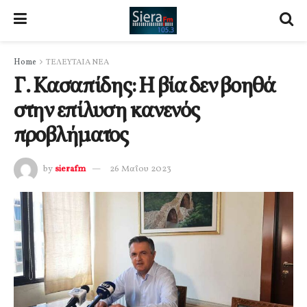
Home
ΤΕΛΕΥΤΑΙΑ ΝΕΑ
Γ. Κασαπίδης: Η βία δεν βοηθά
στην επίλυση κανενός
προβλήματος
by
sierafm
26 Μαΐου 2023