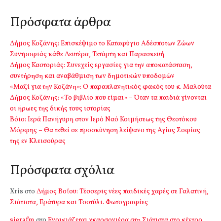
Πρόσφατα άρθρα
Δήμος Κοζάνης: Επισκέψιμο το Καταφύγιο Αδέσποτων Ζώων
Συντροφιάς κάθε Δευτέρα, Τετάρτη και Παρασκευή
Δήμος Καστοριάς: Συνεχείς εργασίες για την αποκατάσταση,
συντήρηση και αναβάθμιση των δημοτικών υποδομών
«Μαζί για την Κοζάνη»: Ο παραπλανητικός φακός του κ. Μαλούτα
Δήμος Κοζάνης: «Το βιβλίο που είμαι» – Όταν τα παιδιά γίνονται
οι ήρωες της δικής τους ιστορίας
Βόιο: Ιερά Πανήγυρη στον Ιερό Ναό Κοιμήσεως της Θεοτόκου
Μόρφης – Θα τεθεί σε προσκύνηση λείψανο της Αγίας Σοφίας
της εν Κλεισούρας
Πρόσφατα σχόλια
Xris
στο
Δήμος Βοΐου: Τέσσερις νέες παιδικές χαρές σε Γαλατινή,
Σιάτιστα, Εράτυρα και Τσοτύλι. Φωτογραφίες
sierafm
στο
Ενοικιάζεται γκαρσονιέρα στη Σιάτιστα στο κέντρο