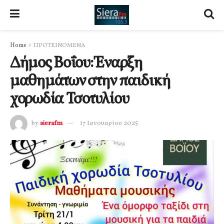
Home
ΠΡΟΤΕΙΝΟΜΕΝΑ
Δήμος Βοΐου: Έναρξη
μαθημάτων στην παιδική
χορωδία Τσοτυλίου
by
sierafm
17 Ιανουαρίου 2025