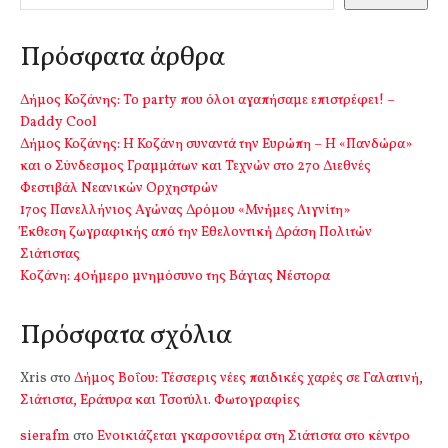
Πρόσφατα άρθρα
Δήμος Κοζάνης: Το party που όλοι αγαπήσαμε επιστρέφει! –
Daddy Cool
Δήμος Κοζάνης: Η Κοζάνη συναντά την Ευρώπη – Η «Πανδώρα»
και ο Σύνδεσμος Γραμμάτων και Τεχνών στο 27ο Διεθνές
Φεστιβάλ Νεανικών Ορχηστρών
17ος Πανελλήνιος Αγώνας Δρόμου «Μνήμες Λιγνίτη»
Έκθεση ζωγραφικής από την Εθελοντική Δράση Πολιτών
Σιάτιστας
Kοζάνη: 40ήμερο μνημόσυνο της Βάγιας Νέστορα
Πρόσφατα σχόλια
Xris
στο
Δήμος Βοΐου: Τέσσερις νέες παιδικές χαρές σε Γαλατινή,
Σιάτιστα, Εράτυρα και Τσοτύλι. Φωτογραφίες
sierafm
στο
Ενοικιάζεται γκαρσονιέρα στη Σιάτιστα στο κέντρο