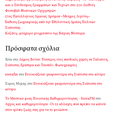
και ο Σύνδεσμος Γραμμάτων και Τεχνών στο 27ο Διεθνές
Φεστιβάλ Νεανικών Ορχηστρών
17ος Πανελλήνιος Αγώνας Δρόμου «Μνήμες Λιγνίτη»
Έκθεση ζωγραφικής από την Εθελοντική Δράση Πολιτών
Σιάτιστας
Kοζάνη: 40ήμερο μνημόσυνο της Βάγιας Νέστορα
Πρόσφατα σχόλια
Xris
στο
Δήμος Βοΐου: Τέσσερις νέες παιδικές χαρές σε Γαλατινή,
Σιάτιστα, Εράτυρα και Τσοτύλι. Φωτογραφίες
sierafm
στο
Ενοικιάζεται γκαρσονιέρα στη Σιάτιστα στο κέντρο
Σιμος Μιμής
στο
Ενοικιάζεται γκαρσονιέρα στη Σιάτιστα στο
κέντρο
Το Μυστικό μιας Ποιοτικής Καθημερινότητας - SieraFM
στο
Αγχος και καθημερινότητα -Οι 12 αλλαγές που πρέπει να κάνετε
στον τρόπο ζωής σας για να το μειώσετε