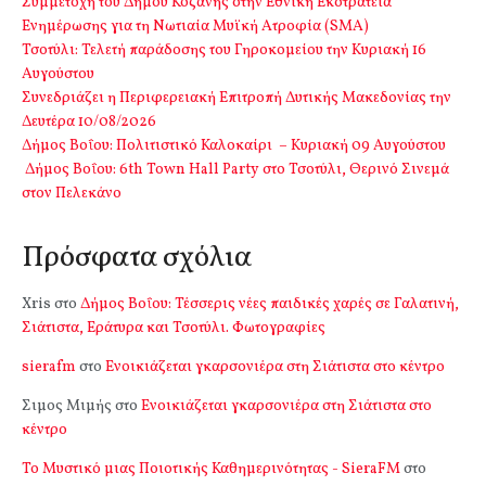
Συμμετοχή του Δήμου Κοζάνης στην Εθνική Εκστρατεία
Ενημέρωσης για τη Νωτιαία Μυϊκή Ατροφία (SMA)
Τσοτύλι: Τελετή παράδοσης του Γηροκομείου την Κυριακή 16
Αυγούστου
Συνεδριάζει η Περιφερειακή Επιτροπή Δυτικής Μακεδονίας την
Δευτέρα 10/08/2026
Δήμος Βοΐου: Πολιτιστικό Καλοκαίρι – Κυριακή 09 Αυγούστου
Δήμος Βοΐου: 6th Town Hall Party στο Τσοτύλι, Θερινό Σινεμά
στον Πελεκάνο
Πρόσφατα σχόλια
Xris
στο
Δήμος Βοΐου: Τέσσερις νέες παιδικές χαρές σε Γαλατινή,
Σιάτιστα, Εράτυρα και Τσοτύλι. Φωτογραφίες
sierafm
στο
Ενοικιάζεται γκαρσονιέρα στη Σιάτιστα στο κέντρο
Σιμος Μιμής
στο
Ενοικιάζεται γκαρσονιέρα στη Σιάτιστα στο
κέντρο
Το Μυστικό μιας Ποιοτικής Καθημερινότητας - SieraFM
στο