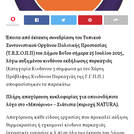
0
SHARES
Έπειτα από έκτακτη συνεδρίαση του Τοπικού
Συντονιστικού Οργάνου Πολιτικής Προστασίας
(Τ.Ε.Σ.Ο.Π.Π) του Δήμου Βοΐου σήμερα 25 Ιουλίου 2025,
λόγω αυξημένου κινδύνου εκδήλωσης πυρκαγιάς
(Κατηγορία Κινδύνου 3 σύμφωνα με τον Χάρτη
Πρόβλεψης Κινδύνου Πυρκαγιάς της Γ.Γ.Π.Π.)
αποφασίστηκαν τα παρακάτω:
Πλήρη απαγόρευση κυκλοφορίας για οποιονδήποτε
λόγο στο «Μπούρινο» – Σιάτιστα (περιοχή NATURA).
Απαγόρευση κάθε είδους εργασίας που προκαλεί αύξηση
θερμοκρασίας ή εγκυμονεί κίνδυνο πυρκαγιάς
(αγροτικές εργασίες κ.λ.π) σε όλη την έκταση του Δήμου