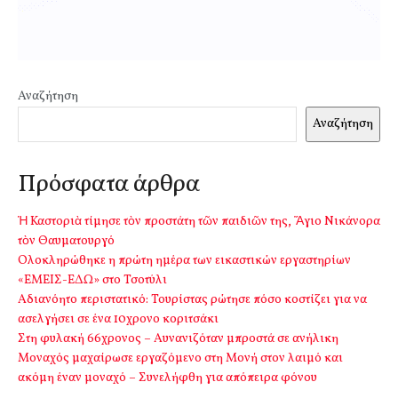
Αναζήτηση
Αναζήτηση
Πρόσφατα άρθρα
Ἡ Καστοριὰ τίμησε τὸν προστάτη τῶν παιδιῶν της, Ἅγιο Νικάνορα
τὸν Θαυματουργό
Ολοκληρώθηκε η πρώτη ημέρα των εικαστικών εργαστηρίων
«ΕΜΕΙΣ-ΕΔΩ» στο Τσοτύλι
Αδιανόητο περιστατικό: Τουρίστας ρώτησε πόσο κοστίζει για να
ασελγήσει σε ένα 10χρονο κοριτσάκι
Στη φυλακή 66χρονος – Αυνανιζόταν μπροστά σε ανήλικη
Μοναχός μαχαίρωσε εργαζόμενο στη Μονή στον λαιμό και
ακόμη έναν μοναχό – Συνελήφθη για απόπειρα φόνου