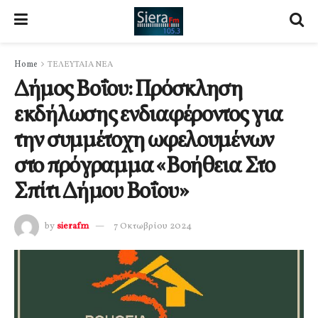
Home
ΤΕΛΕΥΤΑΙΑ ΝΕΑ
Δήμος Βοΐου: Πρόσκληση
εκδήλωσης ενδιαφέροντος για
την συμμέτοχη ωφελουμένων
στo πρόγραμμα «Βοήθεια Στο
Σπίτι Δήμου Βοΐου»
by
sierafm
7 Οκτωβρίου 2024