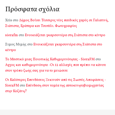
Πρόσφατα σχόλια
Xris
στο
Δήμος Βοΐου: Τέσσερις νέες παιδικές χαρές σε Γαλατινή,
Σιάτιστα, Εράτυρα και Τσοτύλι. Φωτογραφίες
sierafm
στο
Ενοικιάζεται γκαρσονιέρα στη Σιάτιστα στο κέντρο
Σιμος Μιμής
στο
Ενοικιάζεται γκαρσονιέρα στη Σιάτιστα στο
κέντρο
Το Μυστικό μιας Ποιοτικής Καθημερινότητας - SieraFM
στο
Αγχος και καθημερινότητα -Οι 12 αλλαγές που πρέπει να κάνετε
στον τρόπο ζωής σας για να το μειώσετε
Οι Καλύτερες Επενδύσεις Ξεκινούν από τις Σωστές Αποφάσεις -
SieraFM
στο
Επένδυση στον τομέα της αυτοκινητοβιομηχανίας
στην Κοζάνη?