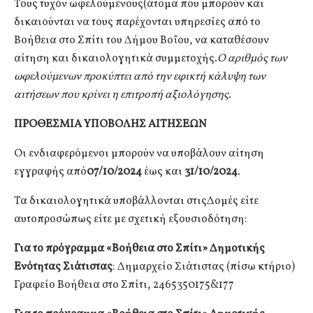
Τους τυχόν ωφελούμενους(άτομα που μπορούν και
δικαιούνται να τους παρέχονται υπηρεσίες από το
Βοήθεια στο Σπίτι του Δήμου Βοΐου, να καταθέσουν
αίτηση και δικαιολογητικά συμμετοχής.
Ο αριθμός των
ωφελούμενων προκύπτει από την εφικτή κάλυψη των
αιτήσεων που κρίνει η επιτροπή αξιολόγησης.
ΠΡΟΘΕΣΜΙΑ ΥΠΟΒΟΛΗΣ ΑΙΤΗΣΕΩΝ
Οι ενδιαφερόμενοι μπορούν να υποβάλουν αίτηση
εγγραφής από
07/10/2024
έως και
31/
10/2024
.
Τα δικαιολογητικά υποβάλλονται στιςΔομές είτε
αυτοπροσώπως είτε με σχετική εξουσιοδότηση:
Για το πρόγραμμα «Βοήθεια στο Σπίτι» Δημοτικής
Ενότητας Σιάτιστας
: Δημαρχείο Σιάτιστας (πίσω κτήριο)
Γραφείο Βοήθεια στο Σπίτι, 2465350175&177