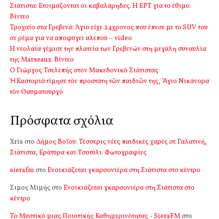
Σιάτιστα: Ετοιμάζονται οι καβαλάρηδες. Η ΕΡΤ για το έθιμο.
Βίντεο
Τροχαίο στα Γρεβενά: Άγιο είχε 24χρονος που έπεσε με το SUV του
σε ρέμα για να αποφύγει αλεπού – video
Η νεολαία γέμισε την πλατεία των Γρεβενών στη μεγάλη συναυλία
της Marseaux. Βίντεο
Ο Γιώργος Τσελεπής στον Μακεδονικό Σιάτιστας
Ἡ Καστοριὰ τίμησε τὸν προστάτη τῶν παιδιῶν της, Ἅγιο Νικάνορα
τὸν Θαυματουργό
Πρόσφατα σχόλια
Xris
στο
Δήμος Βοΐου: Τέσσερις νέες παιδικές χαρές σε Γαλατινή,
Σιάτιστα, Εράτυρα και Τσοτύλι. Φωτογραφίες
sierafm
στο
Ενοικιάζεται γκαρσονιέρα στη Σιάτιστα στο κέντρο
Σιμος Μιμής
στο
Ενοικιάζεται γκαρσονιέρα στη Σιάτιστα στο
κέντρο
Το Μυστικό μιας Ποιοτικής Καθημερινότητας - SieraFM
στο