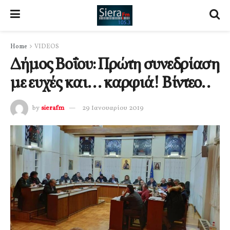
Home
VIDEOS
Δήμος Βοΐου: Πρώτη συνεδρίαση
με ευχές και… καρφιά! Βίντεο..
by
sierafm
29 Ιανουαρίου 2019