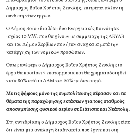
Η αναβάθμιση του δικτύου διανομής, όπως ανέφερε ο
Δήμαρχος Βοΐου Χρήστος Ζευκλής, επιτρέπει πλέον τη
σύνδεση νέων έργων.
Ο Δήμος Βοΐου διαθέτει δυο Ενεργειακές Κοινότητες
ισχύος 10 MW, που θα γίνουν με συμμετοχή της ΔΕΥΑΒ
και του Δήμου Σερβίων που ήταν αναγκαία μετά την
κατάργηση των νομικών προσώπων.
Όπως ανέφερε ο Δήμαρχος Βοΐου Χρήστος Ζευκλής το
έργο θα κοστίσει 7 εκατομμύρια και θα χρηματοδοτηθεί
κατά 80% από το ΔΑΜ και 20% με δανεισμό.
Με τις ψήφους μόνο της συμπολίτευσης πέρασαν και τα
θέματα της παραχώρησης εκτάσεων για τους σταθμούς
αποσυμπίεσης φυσικού αερίου σε Σιάτιστα και Νεάπολη.
Στη συνεδρίαση ο Δήμαρχος Βοΐου Χρήστος Ζευκλής είπε
ότι είναι μια ανάλογη διαδικασία που έγινε και στη