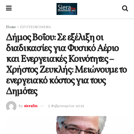
Home
ΠΡΟΤΕΙΝΟΜΕΝΑ
Δήμος Βοΐου: Σε εξέλιξη οι
διαδικασίες για Φυσικό Αέριο
και Ενεργειακές Κοινότητες –
Χρήστος Ζευκλής: Μειώνουμε το
ενεργειακό κόστος για τους
Δημότες
by
sierafm
3 Φεβρουαρίου 2025