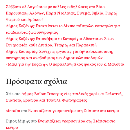
Σάββατο 08 Αυγούστου με πολλές εκδηλώσεις στο Βόιο.
Παρουσίαση Αλόγων, Πάρτι Νεολαίας, Σινεμά, βιβλία, Γιορτή
Ψωμιού και Δράκου!
Δήμος Κοζάνης: Επεκτείνεται το δίκτυο ταϊστρών-ποτιστρών για
τα αδέσποτα ζώα συντροφιάς
Δήμος Κοζάνης: Επισκέψιμο το Καταφύγιο Αδέσποτων Ζώων
Συντροφιάς κάθε Δευτέρα, Τετάρτη και Παρασκευή
Δήμος Καστοριάς: Συνεχείς εργασίες για την αποκατάσταση,
συντήρηση και αναβάθμιση των δημοτικών υποδομών
«Μαζί για την Κοζάνη»: Ο παραπλανητικός φακός του κ. Μαλούτα
Πρόσφατα σχόλια
Xris
στο
Δήμος Βοΐου: Τέσσερις νέες παιδικές χαρές σε Γαλατινή,
Σιάτιστα, Εράτυρα και Τσοτύλι. Φωτογραφίες
sierafm
στο
Ενοικιάζεται γκαρσονιέρα στη Σιάτιστα στο κέντρο
Σιμος Μιμής
στο
Ενοικιάζεται γκαρσονιέρα στη Σιάτιστα στο
κέντρο