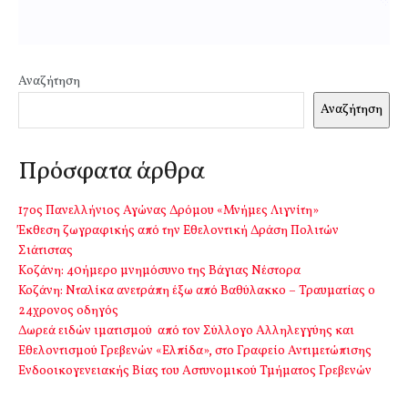
Αναζήτηση
Αναζήτηση
Πρόσφατα άρθρα
17ος Πανελλήνιος Αγώνας Δρόμου «Μνήμες Λιγνίτη»
Έκθεση ζωγραφικής από την Εθελοντική Δράση Πολιτών
Σιάτιστας
Kοζάνη: 40ήμερο μνημόσυνο της Βάγιας Νέστορα
Κοζάνη: Νταλίκα ανετράπη έξω από Βαθύλακκο – Τραυματίας ο
24χρονος οδηγός
Δωρεά ειδών ιματισμού από τον Σύλλογο Αλληλεγγύης και
Εθελοντισμού Γρεβενών «Ελπίδα», στο Γραφείο Αντιμετώπισης
Ενδοοικογενειακής Βίας του Αστυνομικού Τμήματος Γρεβενών