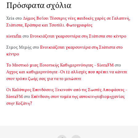
Πρόσφατα σχόλια
Xris
στο
Δήμος Βοΐου: Τέσσερις νέες παιδικές χαρές σε Γαλατινή,
Σιάτιστα, Εράτυρα και Τσοτύλι. Φωτογραφίες
sierafm
στο
Ενοικιάζεται γκαρσονιέρα στη Σιάτιστα στο κέντρο
Σιμος Μιμής
στο
Ενοικιάζεται γκαρσονιέρα στη Σιάτιστα στο
κέντρο
Το Μυστικό μιας Ποιοτικής Καθημερινότητας - SieraFM
στο
Αγχος και καθημερινότητα -Οι 12 αλλαγές που πρέπει να κάνετε
στον τρόπο ζωής σας για να το μειώσετε
Οι Καλύτερες Επενδύσεις Ξεκινούν από τις Σωστές Αποφάσεις -
SieraFM
στο
Επένδυση στον τομέα της αυτοκινητοβιομηχανίας
στην Κοζάνη?