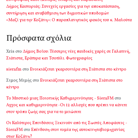
Δήμος Καστοριάς: Συνεχείς εργασίες για την αποκατάσταση,
συντήρηση και αναβάθμιση των δημοτικών υποδομών
«Μαζί για την Κοζάνη»: Ο παραπλανητικός φακός του κ. Μαλούτα
Πρόσφατα σχόλια
Xris
στο
Δήμος Βοΐου: Τέσσερις νέες παιδικές χαρές σε Γαλατινή,
Σιάτιστα, Εράτυρα και Τσοτύλι. Φωτογραφίες
sierafm
στο
Ενοικιάζεται γκαρσονιέρα στη Σιάτιστα στο κέντρο
Σιμος Μιμής
στο
Ενοικιάζεται γκαρσονιέρα στη Σιάτιστα στο
κέντρο
Το Μυστικό μιας Ποιοτικής Καθημερινότητας - SieraFM
στο
Αγχος και καθημερινότητα -Οι 12 αλλαγές που πρέπει να κάνετε
στον τρόπο ζωής σας για να το μειώσετε
Οι Καλύτερες Επενδύσεις Ξεκινούν από τις Σωστές Αποφάσεις -
SieraFM
στο
Επένδυση στον τομέα της αυτοκινητοβιομηχανίας
στην Κοζάνη?