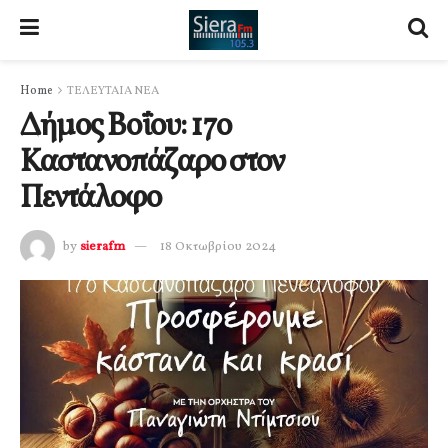
Home
ΤΕΛΕΥΤΑΙΑ ΝΕΑ
Δήμος Βοΐου: 17ο
Καστανοπάζαρο στον
Πεντάλοφο
by
sierafm
18 Οκτωβρίου 2024