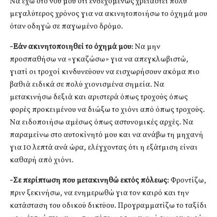
Να έχω στο νου μου ότι ενδεχομένως χρειαστεί πολύ
μεγαλύτερος χρόνος για να ακινητοποιήσω το όχημά μου
όταν οδηγώ σε παγωμένο δρόμο.
-Εάν ακινητοποιηθεί το όχημά μου:
Να μην
προσπαθήσω να «γκαζώσω» για να απεγκλωβιστώ,
γιατί οι τροχοί κινδυνεύουν να εισχωρήσουν ακόμα πιο
βαθιά ειδικά σε πολύ χιονισμένα σημεία. Να
μετακινήσω δεξιά και αριστερά όπως τροχούς όπως
φορές προκειμένου να διώξω το χιόνι από όπως τροχούς.
Να ειδοποιήσω αμέσως όπως αστυνομικές αρχές. Να
παραμείνω στο αυτοκίνητό μου και να ανάβω τη μηχανή
για 10 λεπτά ανά ώρα, ελέγχοντας ότι η εξάτμιση είναι
καθαρή από χιόνι.
-Σε περίπτωση που μετακινηθώ εκτός πόλεως:
Φροντίζω,
πριν ξεκινήσω, να ενημερωθώ για τον καιρό και την
κατάσταση του οδικού δικτύου. Προγραμματίζω το ταξίδι