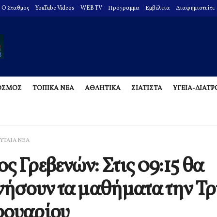
O Σταθμός
YouTube Videos
WEB TV
Πρόγραμμα
Εμβέλεια
Διαφημιστείτε
ΟΣΜΟΣ
ΤΟΠΙΚΑ ΝΕΑ
ΑΘΛΗΤΙΚΑ
ΣΙΑΤΙΣΤΑ
ΥΓΕΙΑ-ΔΙΑΤ
ΥΤΑΙΑ ΝΕΑ
ς Γρεβενών: Στις 09:15 θα
νήσουν τα μαθήματα την Τρί
ρουαρίου