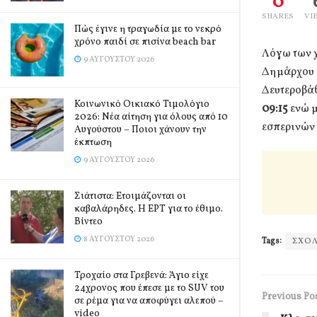
0
SHARES
VI
Πώς έγινε η τραγωδία με το νεκρό
χρόνο παιδί σε πισίνα beach bar
Λόγω των 
9 ΑΥΓΟΎΣΤΟΥ 2026
Δημάρχου 
Δευτεροβά
Κοινωνικό Οικιακό Τιμολόγιο
09:15
ενώ μ
2026: Νέα αίτηση για όλους από 10
εσπερινών
Αυγούστου – Ποιοι χάνουν την
έκπτωση
9 ΑΥΓΟΎΣΤΟΥ 2026
Σιάτιστα: Ετοιμάζονται οι
καβαλάρηδες. Η ΕΡΤ για το έθιμο.
Βίντεο
8 ΑΥΓΟΎΣΤΟΥ 2026
Tags:
ΣΧΟΛ
Τροχαίο στα Γρεβενά: Άγιο είχε
24χρονος που έπεσε με το SUV του
Previous Po
σε ρέμα για να αποφύγει αλεπού –
video