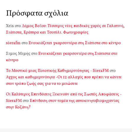
Πρόσφατα σχόλια
Xris
στο
Δήμος Βοΐου: Τέσσερις νέες παιδικές χαρές σε Γαλατινή,
Σιάτιστα, Εράτυρα και Τσοτύλι. Φωτογραφίες
sierafm
στο
Ενοικιάζεται γκαρσονιέρα στη Σιάτιστα στο κέντρο
Σιμος Μιμής
στο
Ενοικιάζεται γκαρσονιέρα στη Σιάτιστα στο
κέντρο
Το Μυστικό μιας Ποιοτικής Καθημερινότητας - SieraFM
στο
Αγχος και καθημερινότητα -Οι 12 αλλαγές που πρέπει να κάνετε
στον τρόπο ζωής σας για να το μειώσετε
Οι Καλύτερες Επενδύσεις Ξεκινούν από τις Σωστές Αποφάσεις -
SieraFM
στο
Επένδυση στον τομέα της αυτοκινητοβιομηχανίας
στην Κοζάνη?