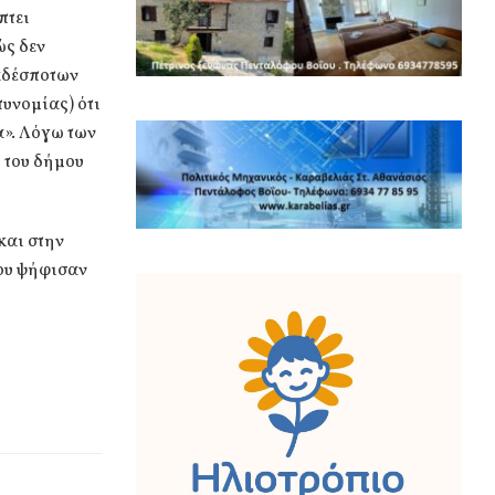
πτει
ώς δεν
 αδέσποτων
υνομίας) ότι
α». Λόγω των
 του δήμου
και στην
δου ψήφισαν