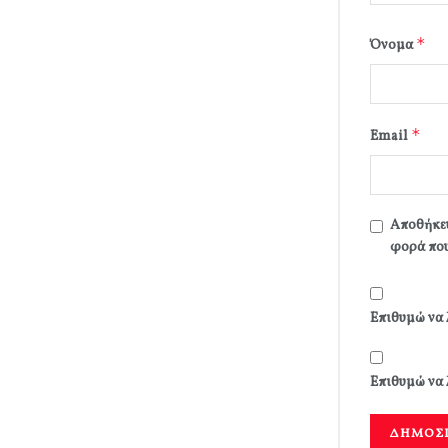
*
Όνομα
*
Email
Αποθήκευ
φορά που
Επιθυμώ να 
Επιθυμώ να 