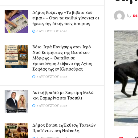
Δήμος Κοζάνης: «Το βιβλίο που
by
si
είμαι» – Όταν τα παιδιά γίνονται οι
ήρωες της δικής τους ιστορίας
6 ΑΥΓΟΎΣΤΟΥ 2026
Βόιο: Ιερά Πανήγυρη στον Ιερό
Ναό Κοιμήσεως της Θεοτόκου
Μόρφης – Θα τεθεί σε
προσκύνηση λείψανο της Αγίας
Σοφίας της εν Κλεισούρας
6 ΑΥΓΟΎΣΤΟΥ 2026
Λαϊκή βραδιά με Ζαφείρη Μελά
και Σαμπρίνα στο Τσοτύλι
6 ΑΥΓΟΎΣΤΟΥ 2026
Δήμος Βοΐου: 1η Έκθεση Τοπικών
Προϊόντων στη Νεάπολη