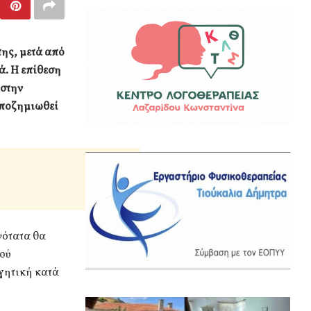
ης, μετά από
ά. Η επίθεση
 στην
αποζημιωθεί
νότατα θα
κού
γητική κατά