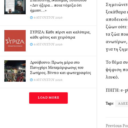
Σιατιστινής Ναούμας Τσιότσιου
Σημειώνετα
«Δεν ήξερα… ποια νόμιζα ότι
ήμουν…»
ξεκάθαρα ε
6 ΑΥΓΟΎΣΤΟΥ 2026
αποδεικνύε
ζώων ούτε 
ΣΥΡΙΖΑ: Κάθε πέρσι και καλύτερα,
τα ζώα που
κάθε φέτος και χειρότερα
ανωτέρων, 
6 ΑΥΓΟΎΣΤΟΥ 2026
για τη ζημ
Το θέμα συ
Δρυόβουνο: Πρωτη μέρα στο
Πανηγύρι Μεταμόρφωσης του
ψήφιση που
Σωτήρος. Βίντεο και φωτογραφίες
λευκό.
6 ΑΥΓΟΎΣΤΟΥ 2026
ΠΗΓΗ: e-p
LOAD MORE
Tags:
ΑΔΕ
Previous Po