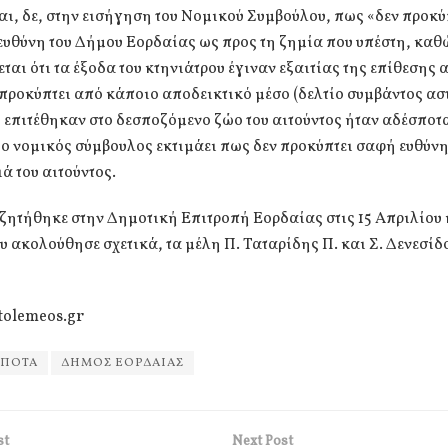
ι, δε, στην εισήγηση του Νομικού Συμβούλου, πως «δεν προκύ
υθύνη του Δήμου Εορδαίας ως προς τη ζημία που υπέστη, καθ
ται ότι τα έξοδα του κτηνιάτρου έγιναν εξαιτίας της επίθεσης
προκύπτει από κάποιο αποδεικτικό μέσο (δελτίο συμβάντος αστ
 επιτέθηκαν στο δεσποζόμενο ζώο του αιτούντος ήταν αδέσποτ
ο νομικός σύμβουλος εκτιμάει πως δεν προκύπτει σαφή ευθύνη
ιά του αιτούντος.
ζητήθηκε στην Δημοτική Επιτροπή Εορδαίας στις 15 Απριλίου 
 ακολούθησε σχετικά, τα μέλη Π. Ταταρίδης Π. και Σ. Δενεσί
tolemeos.gr
ΣΠΟΤΑ
ΔΗΜΟΣ ΕΟΡΔΑΙΑΣ
st
Next Post