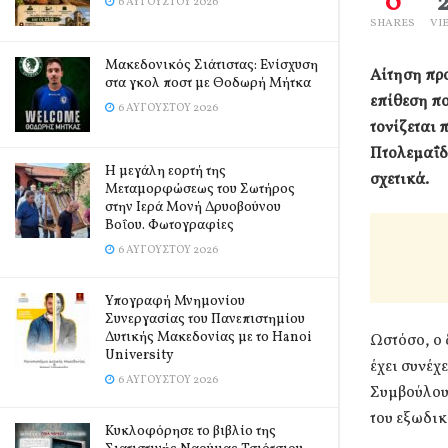
0
6 ΑΥΓΟΎΣΤΟΥ 2026
SHARES
VI
Μακεδονικός Σιάτιστας: Ενίσχυση
Αίτηση πρ
στα γκολ ποστ με Θοδωρή Μήτκα
επίθεση πο
6 ΑΥΓΟΎΣΤΟΥ 2026
τονίζεται 
Πτολεμαΐδ
Η μεγάλη εορτή της
σχετικά.
Μεταμορφώσεως του Σωτήρος
στην Ιερά Μονή Δρυοβούνου
Βοΐου. Φωτογραφίες
6 ΑΥΓΟΎΣΤΟΥ 2026
Υπογραφή Μνημονίου
Συνεργασίας του Πανεπιστημίου
Δυτικής Μακεδονίας με το Hanoi
Ωστόσο, ο 
University
έχει συνέχ
6 ΑΥΓΟΎΣΤΟΥ 2026
Συμβούλου 
του εξωδι
Κυκλοφόρησε το βιβλίο της