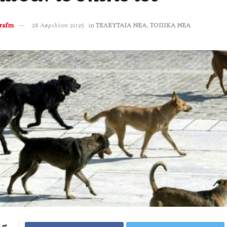
erafm
28 Απριλίου 2025
in
ΤΕΛΕΥΤΑΙΑ ΝΕΑ
,
ΤΟΠΙΚΑ ΝΕΑ