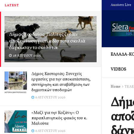
Ακούστε Live
LATEST
Δήμος Εορδαίας: Πολίτης ζητάει
αποζημίωση γιατί αδέσποτα σκυλιά
δάγκωσαν το σκύλο του
ΕΛΛΑΔΑ-Κ
28 ΑΠΡΙΛΊΟΥ 2025
VIDEOS
Δήμος Καστοριάς: Συνεχείς
εργασίες για την αποκατάσταση,
συντήρηση και αναβάθμιση των
Home
ΤΕΛΕ
δημοτικών υποδομών
Δήμο
6 ΑΥΓΟΎΣΤΟΥ 2026
αποζ
«Μαζί για την Κοζάνη»: Ο
παραπλανητικός φακός του κ.
Μαλούτα
δάγκ
6 ΑΥΓΟΎΣΤΟΥ 2026