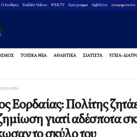
O Σταθμός
YouTube Videos
WEB TV
Πρόγραμμα
Εμβέλεια
Διαφημιστείτε
ΟΣΜΟΣ
ΤΟΠΙΚΑ ΝΕΑ
ΑΘΛΗΤΙΚΑ
ΣΙΑΤΙΣΤΑ
ΥΓΕΙΑ-ΔΙΑΤ
ΥΤΑΙΑ ΝΕΑ
ς Εορδαίας: Πολίτης ζητάε
ημίωση γιατί αδέσποτα σκ
ωσαν το σκύλο του