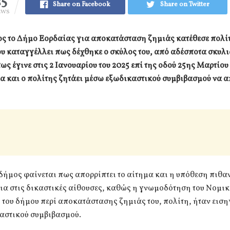
25
Share on Facebook
Share on Twitter
EWS
ος το Δήμο Εορδαίας για αποκατάσταση ζημιάς κατέθεσε πολίτ
υ καταγγέλλει πως δέχθηκε ο σκύλος του, από αδέσποτα σκυλι
πως έγινε στις 2 Ιανουαρίου του 2025 επί της οδού 25ης Μαρτίου
α και ο πολίτης ζητάει μέσω εξωδικαστικού συμβιβασμού να 
δήμος φαίνεται πως απορρίπτει το αίτημα και η υπόθεση πιθα
εια στις δικαστικές αίθουσες, καθώς η γνωμοδότηση του Νομι
του δήμου περί αποκατάστασης ζημιάς του, πολίτη, ήταν ειση
καστικού συμβιβασμού.