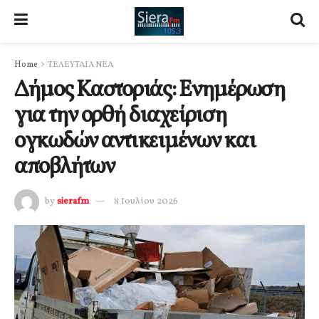
Home
ΤΕΛΕΥΤΑΙΑ ΝΕΑ
Δήμος Καστοριάς: Ενημέρωση
για την ορθή διαχείριση
ογκωδών αντικειμένων και
αποβλήτων
by
sierafm
8 Ιουλίου 2026