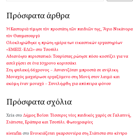
Πρόσφατα άρθρα
Ἡ Καστοριὰ τίμησε τὸν προστάτη τῶν παιδιῶν της, Ἅγιο Νικάνορα
τὸν Θαυματουργό
Ολοκληρώθηκε η πρώτη ημέρα των εικαστικών εργαστηρίων
«ΕΜΕΙΣ-ΕΔΩ» στο Τσοτύλι
Αδιανόητο περιστατικό: Τουρίστας ρώτησε πόσο κοστίζει για να
ασελγήσει σε ένα 10χρονο κοριτσάκι
Στη φυλακή 66χρονος – Αυνανιζόταν μπροστά σε ανήλικη
Μοναχός μαχαίρωσε εργαζόμενο στη Μονή στον λαιμό και
ακόμη έναν μοναχό – Συνελήφθη για απόπειρα φόνου
Πρόσφατα σχόλια
Xris
στο
Δήμος Βοΐου: Τέσσερις νέες παιδικές χαρές σε Γαλατινή,
Σιάτιστα, Εράτυρα και Τσοτύλι. Φωτογραφίες
sierafm
στο
Ενοικιάζεται γκαρσονιέρα στη Σιάτιστα στο κέντρο