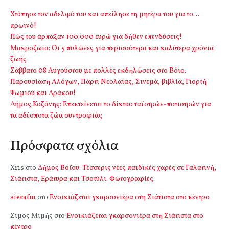
Χτύπησε τον αδελφό του και απείλησε τη μητέρα του για το…
πρωινό!
Πώς του άρπαξαν 100.000 ευρώ για δήθεν επενδύσεις!
Mακροζωία: Οι 5 πυλώνες για περισσότερα και καλύτερα χρόνια
ζωής
Σάββατο 08 Αυγούστου με πολλές εκδηλώσεις στο Βόιο.
Παρουσίαση Αλόγων, Πάρτι Νεολαίας, Σινεμά, βιβλία, Γιορτή
Ψωμιού και Δράκου!
Δήμος Κοζάνης: Επεκτείνεται το δίκτυο ταϊστρών-ποτιστρών για
τα αδέσποτα ζώα συντροφιάς
Πρόσφατα σχόλια
Xris
στο
Δήμος Βοΐου: Τέσσερις νέες παιδικές χαρές σε Γαλατινή,
Σιάτιστα, Εράτυρα και Τσοτύλι. Φωτογραφίες
sierafm
στο
Ενοικιάζεται γκαρσονιέρα στη Σιάτιστα στο κέντρο
Σιμος Μιμής
στο
Ενοικιάζεται γκαρσονιέρα στη Σιάτιστα στο
κέντρο