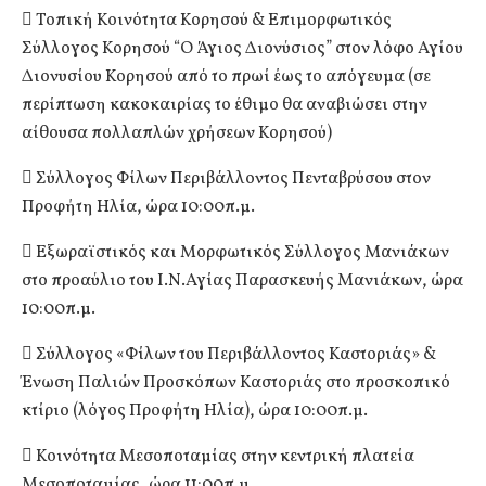
 Τοπική Κοινότητα Κορησού & Επιμορφωτικός
Σύλλογος Κορησού “Ο Άγιος Διονύσιος” στον λόφο Αγίου
Διονυσίου Κορησού από το πρωί έως το απόγευμα (σε
περίπτωση κακοκαιρίας το έθιμο θα αναβιώσει στην
αίθουσα πολλαπλών χρήσεων Κορησού)
 Σύλλογος Φίλων Περιβάλλοντος Πενταβρύσου στον
Προφήτη Ηλία, ώρα 10:00π.μ.
 Εξωραϊστικός και Μορφωτικός Σύλλογος Μανιάκων
στο προαύλιο του Ι.Ν.Αγίας Παρασκευής Μανιάκων, ώρα
10:00π.μ.
 Σύλλογος «Φίλων του Περιβάλλοντος Καστοριάς» &
Ένωση Παλιών Προσκόπων Καστοριάς στο προσκοπικό
κτίριο (λόγος Προφήτη Ηλία), ώρα 10:00π.μ.
 Κοινότητα Μεσοποταμίας στην κεντρική πλατεία
Μεσοποταμίας, ώρα 11:00π.μ.