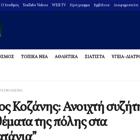
O Σταθμός
YouTube Videos
WEB TV
Πρόγραμμα
Εμβέλεια
Διαφημιστείτε
ΟΣΜΟΣ
ΤΟΠΙΚΑ ΝΕΑ
ΑΘΛΗΤΙΚΑ
ΣΙΑΤΙΣΤΑ
ΥΓΕΙΑ-ΔΙΑΤ
ΤΕΙΝΟΜΕΝΑ
ς Κοζάνης: Ανοιχτή συζή
θέματα της πόλης στα
τάνια”