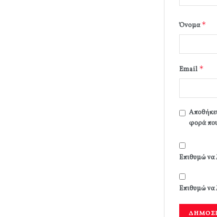
*
Όνομα
*
Email
Αποθήκευ
φορά που
Επιθυμώ να 
Επιθυμώ να 