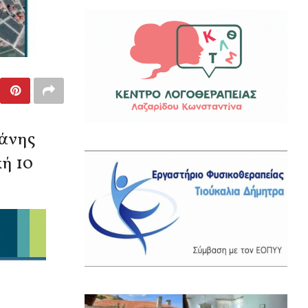
ζάνης
κή 10