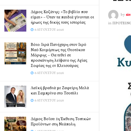
Δήμος Κοζάνης: «Το βιβλίο που
by
si
είμαι» – Όταν τα παιδιά γίνονται οι
ήρωες της δικής τους ιστορίας
in
ΠΡΟΤΕΙΝ
6 ΑΥΓΟΎΣΤΟΥ 2026
Βόιο: Ιερά Πανήγυρη στον Ιερό
Ναό Κοιμήσεως της Θεοτόκου
Μόρφης – Θα τεθεί σε
προσκύνηση λείψανο της Αγίας
Σοφίας της εν Κλεισούρας
6 ΑΥΓΟΎΣΤΟΥ 2026
Λαϊκή βραδιά με Ζαφείρη Μελά
και Σαμπρίνα στο Τσοτύλι
6 ΑΥΓΟΎΣΤΟΥ 2026
Δήμος Βοΐου: 1η Έκθεση Τοπικών
Προϊόντων στη Νεάπολη