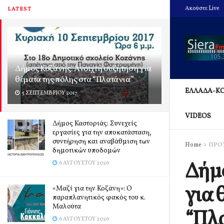
Ακούστε Live
LATEST
Δήμος Κοζάνης: Ανοιχτή συζήτηση για
θέματα της πόλης στα “Πλατάνια”
ΕΛΛΑΔΑ-Κ
5 ΣΕΠΤΕΜΒΡΊΟΥ 2017
VIDEOS
Δήμος Καστοριάς: Συνεχείς
εργασίες για την αποκατάσταση,
συντήρηση και αναβάθμιση των
Home
ΠΡΟ
δημοτικών υποδομών
Δήμο
6 ΑΥΓΟΎΣΤΟΥ 2026
για 
«Μαζί για την Κοζάνη»: Ο
παραπλανητικός φακός του κ.
Μαλούτα
“Πλα
6 ΑΥΓΟΎΣΤΟΥ 2026