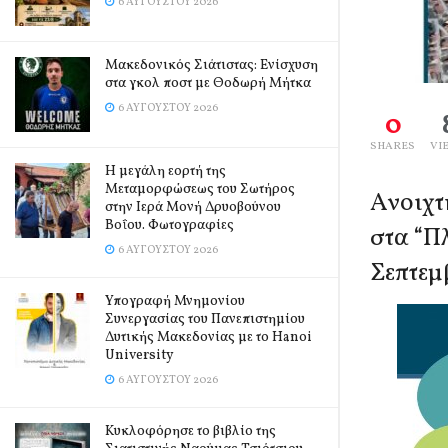
6 ΑΥΓΟΎΣΤΟΥ 2026
Μακεδονικός Σιάτιστας: Ενίσχυση
στα γκολ ποστ με Θοδωρή Μήτκα
6 ΑΥΓΟΎΣΤΟΥ 2026
0
SHARES
VI
Η μεγάλη εορτή της
Μεταμορφώσεως του Σωτήρος
Ανοιχτ
στην Ιερά Μονή Δρυοβούνου
Βοΐου. Φωτογραφίες
στα “Π
6 ΑΥΓΟΎΣΤΟΥ 2026
Σεπτεμ
Υπογραφή Μνημονίου
Συνεργασίας του Πανεπιστημίου
Δυτικής Μακεδονίας με το Hanoi
University
6 ΑΥΓΟΎΣΤΟΥ 2026
Κυκλοφόρησε το βιβλίο της