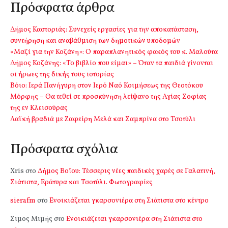
Πρόσφατα άρθρα
Δήμος Καστοριάς: Συνεχείς εργασίες για την αποκατάσταση,
συντήρηση και αναβάθμιση των δημοτικών υποδομών
«Μαζί για την Κοζάνη»: Ο παραπλανητικός φακός του κ. Μαλούτα
Δήμος Κοζάνης: «Το βιβλίο που είμαι» – Όταν τα παιδιά γίνονται
οι ήρωες της δικής τους ιστορίας
Βόιο: Ιερά Πανήγυρη στον Ιερό Ναό Κοιμήσεως της Θεοτόκου
Μόρφης – Θα τεθεί σε προσκύνηση λείψανο της Αγίας Σοφίας
της εν Κλεισούρας
Λαϊκή βραδιά με Ζαφείρη Μελά και Σαμπρίνα στο Τσοτύλι
Πρόσφατα σχόλια
Xris
στο
Δήμος Βοΐου: Τέσσερις νέες παιδικές χαρές σε Γαλατινή,
Σιάτιστα, Εράτυρα και Τσοτύλι. Φωτογραφίες
sierafm
στο
Ενοικιάζεται γκαρσονιέρα στη Σιάτιστα στο κέντρο
Σιμος Μιμής
στο
Ενοικιάζεται γκαρσονιέρα στη Σιάτιστα στο