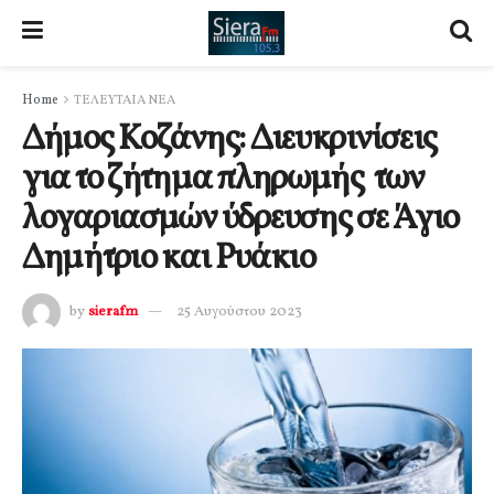
Home
ΤΕΛΕΥΤΑΙΑ ΝΕΑ
Δήμος Κοζάνης: Διευκρινίσεις
για το ζήτημα πληρωμής των
λογαριασμών ύδρευσης σε Άγιο
Δημήτριο και Ρυάκιο
by
sierafm
25 Αυγούστου 2023