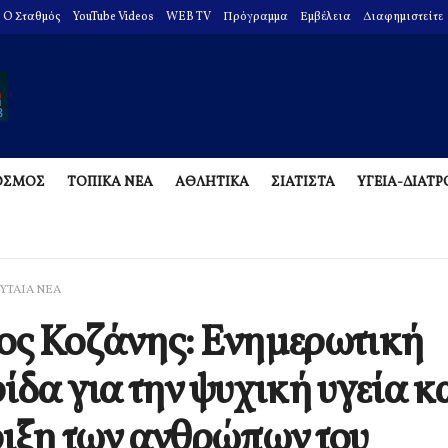
O Σταθμός
YouTube Videos
WEB TV
Πρόγραμμα
Εμβέλεια
Διαφημιστείτε
ΟΣΜΟΣ
ΤΟΠΙΚΑ ΝΕΑ
ΑΘΛΗΤΙΚΑ
ΣΙΑΤΙΣΤΑ
ΥΓΕΙΑ-ΔΙΑΤ
ΥΤΑΙΑ ΝΕΑ
ς Κοζάνης: Ενημερωτική
ίδα για την ψυχική υγεία κα
ιξη των ανθρώπων του