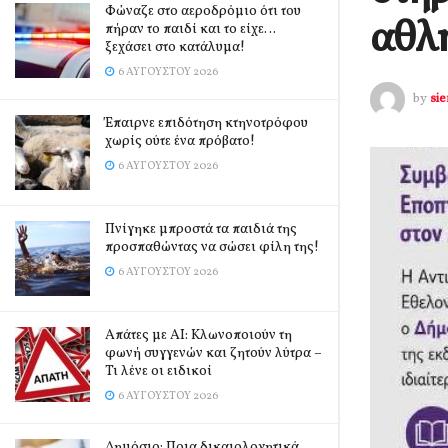
Φώναζε στο αεροδρόμιο ότι του
αθλ
πήραν το παιδί και το είχε…
ξεχάσει στο κατάλυμα!
6 ΑΥΓΟΎΣΤΟΥ 2026
by
si
Έπαιρνε επιδότηση κτηνοτρόφου
χωρίς ούτε ένα πρόβατο!
6 ΑΥΓΟΎΣΤΟΥ 2026
Πνίγηκε μπροστά τα παιδιά της
προσπαθώντας να σώσει φίλη της!
6 ΑΥΓΟΎΣΤΟΥ 2026
Απάτες με AI: Κλωνοποιούν τη
φωνή συγγενών και ζητούν λύτρα –
Τι λένε οι ειδικοί
6 ΑΥΓΟΎΣΤΟΥ 2026
Δημόσιο: Ποια δικαιολογητικά