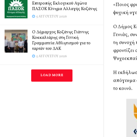
Επιτροπής Εκλογικού Αγώνα
«Ποιος φρο
ΠΑΣΟΚ Κίνημα Αλλαγής Κοζάνης
ψυχική υγε
5 ΑΥΓΟΎΣΤΟΥ 2026
Ο Δήμος Κ
Ο Δήμαρχος Κοζάνης Γιάννης
Γενιάς, συ
Κοκκαλιάρης στη Γενική
τη συνοχή 
Γραμματεία Αθλητισμού για το
ταρτάν του ΔΑΚ
φροντίζει 
5 ΑΥΓΟΎΣΤΟΥ 2026
Ψυχοεκπαί
Η εκδήλωση
LOAD MORE
απόγευμα 
το κοινό.