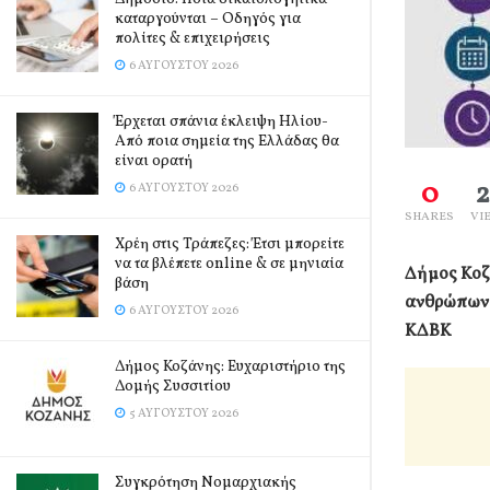
καταργούνται – Οδηγός για
πολίτες & επιχειρήσεις
6 ΑΥΓΟΎΣΤΟΥ 2026
Έρχεται σπάνια έκλειψη Ηλίου-
Από ποια σημεία της Ελλάδας θα
είναι ορατή
0
6 ΑΥΓΟΎΣΤΟΥ 2026
SHARES
VI
Χρέη στις Τράπεζες: Έτσι μπορείτε
να τα βλέπετε online & σε μηνιαία
Δήμος Κοζά
βάση
ανθρώπων τ
6 ΑΥΓΟΎΣΤΟΥ 2026
ΚΔΒΚ
Δήμος Κοζάνης: Ευχαριστήριο της
Δομής Συσσιτίου
5 ΑΥΓΟΎΣΤΟΥ 2026
Συγκρότηση Νομαρχιακής