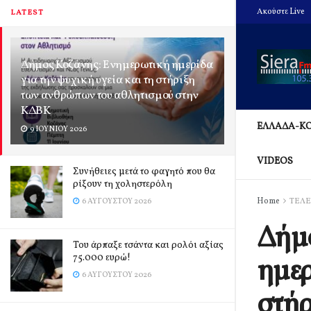
Ακούστε Live
LATEST
Δήμος Κοζάνης: Ενημερωτική ημερίδα
για την ψυχική υγεία και τη στήριξη
των ανθρώπων του αθλητισμού στην
ΚΔΒΚ
ΕΛΛΑΔΑ-Κ
9 ΙΟΥΝΊΟΥ 2026
VIDEOS
Συνήθειες μετά το φαγητό που θα
ρίξουν τη χοληστερόλη
Home
ΤΕΛΕ
6 ΑΥΓΟΎΣΤΟΥ 2026
Δήμο
Του άρπαξε τσάντα και ρολόι αξίας
75.000 ευρώ!
ημερ
6 ΑΥΓΟΎΣΤΟΥ 2026
στήρ