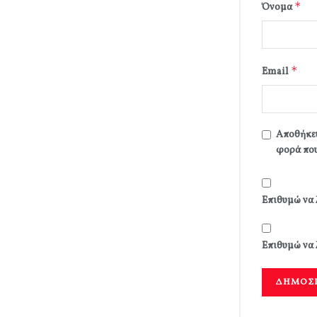
*
Όνομα
*
Email
Αποθήκευ
φορά που
Επιθυμώ να 
Επιθυμώ να 