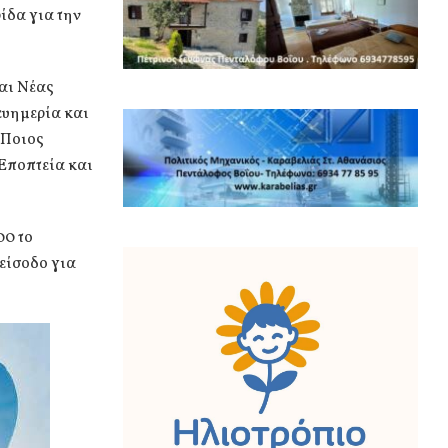
ίδα για την
αι Νέας
 ευημερία και
«Ποιος
 Εποπτεία και
00 το
είσοδο για