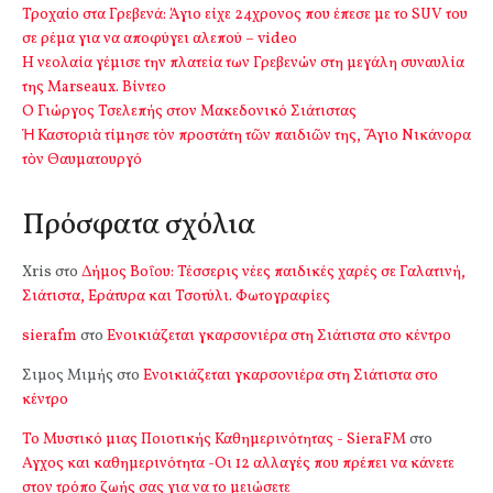
Τροχαίο στα Γρεβενά: Άγιο είχε 24χρονος που έπεσε με το SUV του
σε ρέμα για να αποφύγει αλεπού – video
Η νεολαία γέμισε την πλατεία των Γρεβενών στη μεγάλη συναυλία
της Marseaux. Βίντεο
Ο Γιώργος Τσελεπής στον Μακεδονικό Σιάτιστας
Ἡ Καστοριὰ τίμησε τὸν προστάτη τῶν παιδιῶν της, Ἅγιο Νικάνορα
τὸν Θαυματουργό
Πρόσφατα σχόλια
Xris
στο
Δήμος Βοΐου: Τέσσερις νέες παιδικές χαρές σε Γαλατινή,
Σιάτιστα, Εράτυρα και Τσοτύλι. Φωτογραφίες
sierafm
στο
Ενοικιάζεται γκαρσονιέρα στη Σιάτιστα στο κέντρο
Σιμος Μιμής
στο
Ενοικιάζεται γκαρσονιέρα στη Σιάτιστα στο
κέντρο
Το Μυστικό μιας Ποιοτικής Καθημερινότητας - SieraFM
στο
Αγχος και καθημερινότητα -Οι 12 αλλαγές που πρέπει να κάνετε
στον τρόπο ζωής σας για να το μειώσετε